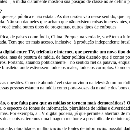
antes –, a mídia claramente mostrou sua posição de classe ao se defini
a?
que seja pública e não estatal. As discussões vão nesse sentido, que ha
da. Não sou daqueles que acham que não existem coisas interessantes,
ocê tenha outros tipos de programas, outros tipos de enfoques,
frica, de países como Índia, China. Porque, na verdade, você tem a in
da. Tem que ter mais acesso, inclusive, à produção independente brasil
igital entre TV, telefonia e internet, que permite um novo tipo de
ios, mas da postura da mídia, de fazer política dizendo que é contra p
os. Portanto, atuando politicamente – no sentido fiel da palavra, enqua
e brasileira onde estivessem todos os males, todos os corruptos. Como
sas questões. Como é abominável estar ouvindo na televisão ou no rádi
as pessoas estarem na mídia como porta-vozes da moral e dos bons cos
, o que falta para que as mídias se tornem mais democráticas? O B
, o espectro de fontes de informação, pluralidade de idéias e diversidad
as. Por exemplo, a TV digital poderia, já que permite a abertura de m
as duas coisas: teremos uma imagem melhor e a possibilidade de interaçã
idade, pluralidade, multiplicação de fontes de informação, possibilida