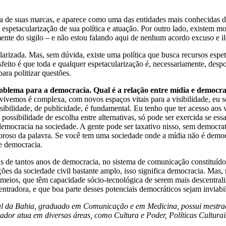
 de suas marcas, e aparece como uma das entidades mais conhecidas da
à espetacularização de sua política e atuação. Por outro lado, existem 
ente do sigilo – e não estou falando aqui de nenhum acordo excuso e il
larizada. Mas, sem dúvida, existe uma política que busca recursos espeta
esfeito é que toda e qualquer espetacularização é, necessariamente, desp
para politizar questões.
blema para a democracia. Qual é a relação entre mídia e democra
 vivemos é complexa, com novos espaços vitais para a visibilidade, eu 
ibilidade, de publicidade, é fundamental. Eu tenho que ter acesso aos vá
ossibilidade de escolha entre alternativas, só pode ser exercida se essa
 democracia na sociedade. A gente pode ser taxativo nisso, sem democra
oroso da palavra. Se você tem uma sociedade onde a mídia não é democra
e democracia.
s de tantos anos de democracia, no sistema de comunicação constituído 
ões da sociedade civil bastante amplo, isso significa democracia. Mas,
s meios, que têm capacidade sócio-tecnológica de serem mais descentrali
entradora, e que boa parte desses potenciais democráticos sejam inviabi
al da Bahia, graduado em Comunicação e em Medicina, possui mestrad
dor atua em diversas áreas, como Cultura e Poder, Políticas Culturais