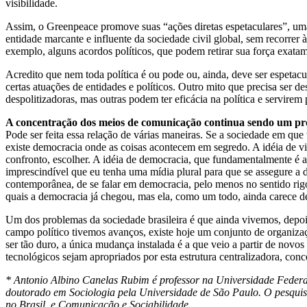
visibilidade.
Assim, o Greenpeace promove suas “ações diretas espetaculares”, uma
entidade marcante e influente da sociedade civil global, sem recorrer 
exemplo, alguns acordos políticos, que podem retirar sua força exatam
Acredito que nem toda política é ou pode ou, ainda, deve ser espetacu
certas atuações de entidades e políticos. Outro mito que precisa ser d
despolitizadoras, mas outras podem ter eficácia na política e servirem 
A concentração dos meios de comunicação continua sendo um pro
Pode ser feita essa relação de várias maneiras. Se a sociedade em que
existe democracia onde as coisas acontecem em segredo. A idéia de vis
confronto, escolher. A idéia de democracia, que fundamentalmente é a p
imprescindível que eu tenha uma mídia plural para que se assegure a
contemporânea, de se falar em democracia, pelo menos no sentido rig
quais a democracia já chegou, mas ela, como um todo, ainda carece d
Um dos problemas da sociedade brasileira é que ainda vivemos, depoi
campo político tivemos avanços, existe hoje um conjunto de organizaç
ser tão duro, a única mudança instalada é a que veio a partir de novo
tecnológicos sejam apropriados por esta estrutura centralizadora, conc
* Antonio Albino Canelas Rubim é professor na Universidade Feder
doutorado em Sociologia pela Universidade de São Paulo. O pesquisa
no Brasil, e Comunicação e Sociabilidade.