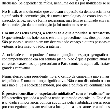
discussão. Se depender da mídia, nenhuma dessas possibilidades se re
No Brasil, os movimentos que colocam a questão da democracia na com
significado da comunicação, das novas tecnologias, de como isso muda
crescido, talvez não da forma necessária, mas têm se ampliado em vár
democratização da comunicação já foi muito mais restrito.
Em um dos seus artigos, o senhor fala que a política se transfor
O que entendemos hoje como estrutura, procedimentos, ritos políticos
São pessoas discutindo em um determinado espaço e outras pessoas assi
virtuais: a televisão, o rádio, a internet.
A sociedade contemporânea é uma conjunção de espaços geográficos e e
contemporaneidade em seu sentido pleno. Não é que a política atual su
carreatas, caravanas que percorriam o País, comícios aqui e ali. Tra
grandes caravanas.
Numa eleição para presidente, hoje, o centro da campanha não é mais
telepolítica. É uma mudança significativa. Não estou discutindo os co
mas não é. Se a sociedade mudou, por que a política vai continuar se
É possível conciliar o “espetáculo midiático” com o “realismo” nec
Não acredito que toda a política tenha se tornado espetáculo. Este é
isto, dada a importância política adquirida pela visibilidade nessa soc
por conseguinte, possam realizar a luta política –, os atores e a mídi