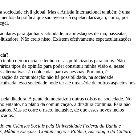
 sociedade civil global. Mas a Anistia Internacional também é uma
momentos da política que são avessos à espetacularização, como, por
egal.
culares para ganhar visibilidade: manifestações de rua, passeatas,
olitizadora. Não creio nisto. Existem efetivamente espetacularizações
cia?
só tenho democracia se tenho coisas publicizadas para todos. Não
rios tipos de opinião para poder constituir minha visão e, nesse
s alternativas são colocadas para as pessoas. Portanto, é
tização da comunicação não há possibilidade, na sociedade
tizada, essa sociedade pode ter até uma série de outros aspectos nos
pela ditadura. A gente democratizou outras coisas na sociedade. No
 no entanto, no plano da comunicação, a ditadura continua. Para não
zados. Mas se corre o risco, inclusive, de que esses novos meios
lizados.
o em Ciências Sociais pela Universidade Federal da Bahia e
, Mídia e Eleições, Comunicação e Política, Sociologia da Cultura