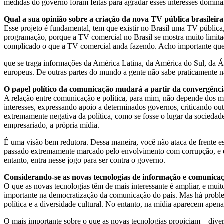
medidas do governo foram feitas para agradar esses interesses domin
Qual a sua opinião sobre a criação da nova TV pública brasileir
Esse projeto é fundamental, tem que existir no Brasil uma TV pública, 
programação, porque a TV comercial no Brasil se mostra muito limita
complicado o que a TV comercial anda fazendo. Acho importante que v
que se traga informações da América Latina, da América do Sul, da Á
europeus. De outras partes do mundo a gente não sabe praticamente na
O papel político da comunicação mudará a partir da convergência d
A relação entre comunicação e política, para mim, não depende dos me
interesses, expressando apoio a determinados governos, criticando outr
extremamente negativa da política, como se fosse o lugar da sociedad
empresariado, a própria mídia.
É uma visão bem redutora. Dessa maneira, você não ataca de frente es
passado extremamente marcado pelo envolvimento com corrupção, e ess
entanto, entra nesse jogo para ser contra o governo.
Considerando-se as novas tecnologias de informação e comunicação
O que as novas tecnologias têm de mais interessante é ampliar, e muito
importante na democratização da comunicação do país. Mas há problem
política e a diversidade cultural. No entanto, na mídia aparecem apen
O mais importante sobre o que as novas tecnologias propiciam – divers