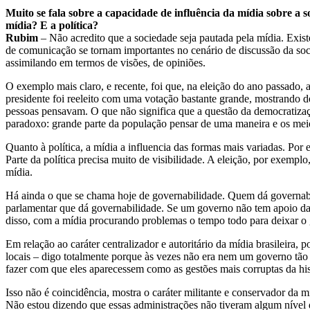
Muito se fala sobre a capacidade de influência da mídia sobre a s
mídia? E a política?
Rubim
– Não acredito que a sociedade seja pautada pela mídia. Exist
de comunicação se tornam importantes no cenário de discussão da socie
assimilando em termos de visões, de opiniões.
O exemplo mais claro, e recente, foi que, na eleição do ano passado, 
presidente foi reeleito com uma votação bastante grande, mostrando de
pessoas pensavam. O que não significa que a questão da democratizaç
paradoxo: grande parte da população pensar de uma maneira e os mei
Quanto à política, a mídia a influencia das formas mais variadas. Po
Parte da política precisa muito de visibilidade. A eleição, por exempl
mídia.
Há ainda o que se chama hoje de governabilidade. Quem dá governabil
parlamentar que dá governabilidade. Se um governo não tem apoio da 
disso, com a mídia procurando problemas o tempo todo para deixar o 
Em relação ao caráter centralizador e autoritário da mídia brasileir
locais – digo totalmente porque às vezes não era nem um governo tão
fazer com que eles aparecessem como as gestões mais corruptas da hist
Isso não é coincidência, mostra o caráter militante e conservador da m
Não estou dizendo que essas administrações não tiveram algum nível 