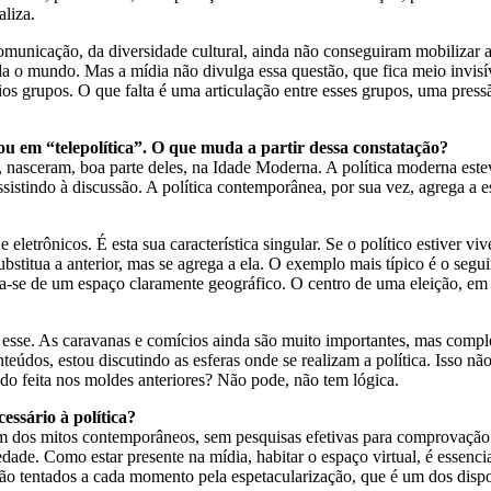
aliza.
unicação, da diversidade cultural, ainda não conseguiram mobilizar a 
 o mundo. Mas a mídia não divulga essa questão, que fica meio invisíve
ios grupos. O que falta é uma articulação entre esses grupos, uma pres
mou em “telepolítica”. O que muda a partir dessa constatação?
, nasceram, boa parte deles, na Idade Moderna. A política moderna este
stindo à discussão. A política contemporânea, por sua vez, agrega a es
letrônicos. É esta sua característica singular. Se o político estiver v
bstitua a anterior, mas se agrega a ela. O exemplo mais típico é o segu
tava-se de um espaço claramente geográfico. O centro de uma eleição, e
 esse. As caravanas e comícios ainda são muito importantes, mas comple
nteúdos, estou discutindo as esferas onde se realizam a política. Isso 
ndo feita nos moldes anteriores? Não pode, não tem lógica.
essário à política?
 um dos mitos contemporâneos, sem pesquisas efetivas para comprovação
iedade. Como estar presente na mídia, habitar o espaço virtual, é essencia
a são tentados a cada momento pela espetacularização, que é um dos disp