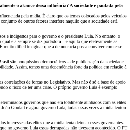
ealmente o alcance dessa influência? A sociedade é pautada pela
nfluenciada pela mídia. É claro que os temas colocados pelos veículos
conjunto de outros fatores interfere naquilo que a sociedade está
sos e indigestos para o governo e o presidente Lula. No entanto, o
 qual ela sempre se diz portadora – e aquilo que efetivamente as
É muito difícil imaginar que a democracia possa conviver com esse
 Brasil são pouquíssimo democráticos – de publicização da sociedade.
sibilidade. Assim, temos uma dependência forte da política em relação à
 correlações de forças no Legislativo. Mas não é só a base de apoio
endo o risco de ter uma crise. O próprio governo Lula é exemplo
determinados governos que não era totalmente alinhados com as elites
João Goulart e agora governo Lula, todas essas vezes a mídia tentou
os interesses das elites que a mídia tenta detonar esses governantes.
a que no governo Lula essas derrapadas não tivessem acontecido. O PT