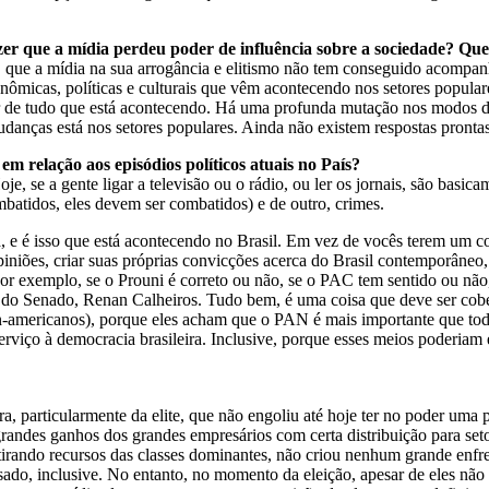
dizer que a mídia perdeu poder de influência sobre a sociedade? Qu
que a mídia na sua arrogância e elitismo não tem conseguido acompanha
nômicas, políticas e culturais que vêm acontecendo nos setores populare
aber de tudo que está acontecendo. Há uma profunda mutação nos modos d
anças está nos setores populares. Ainda não existem respostas prontas
m relação aos episódios políticos atuais no País?
e, se a gente ligar a televisão ou o rádio, ou ler os jornais, são basi
batidos, eles devem ser combatidos) e de outro, crimes.
, e é isso que está acontecendo no Brasil. Em vez de vocês terem um c
opiniões, criar suas próprias convicções acerca do Brasil contemporâneo
 por exemplo, se o Prouni é correto ou não, se o PAC tem sentido ou nã
nte do Senado, Renan Calheiros. Tudo bem, é uma coisa que deve ser c
n-americanos), porque eles acham que o PAN é mais importante que todas
erviço à democracia brasileira. Inclusive, porque esses meios poderiam 
, particularmente da elite, que não engoliu até hoje ter no poder uma
randes ganhos dos grandes empresários com certa distribuição para setor
 tirando recursos das classes dominantes, não criou nenhum grande enfr
ado, inclusive. No entanto, no momento da eleição, apesar de eles não 