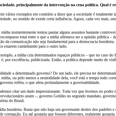
ociedade, principalmente da intervenção na cena política. Qual é r
em vários exemplos em contrário a dizer que a sociedade é totalmente i
dade, no sentido de existir certa influência. Agora, cada vez mais, um 
a mídia insistentemente tentou pautar alguns assuntos bastante controver
scompasso total entre o que a mídia afirmava ser a opinião pública – da
ão da comunicação não seja fundamental para a democracia brasileira. 
os estarem caminhando para o outro lado.
r exemplo, a mídia cria determinados espaços públicos – que no caso do
o, é, por excelência, publicizada. Então, a política depende muito de vi
idade a determinado governo? De um lado, ele precisa ter determinadas
mídia, ou pelo menos a neutralidade dela, você está o tempo todo corr
governo refém, o que afeta profundamente a governabilidade.
a, podemos citar um dado impressionante. Toda vez que tivemos no poder 
 revolucionário assim –, governo Getúlio no segundo mandato, governo 
ória do Brasil.
ídia brasileira. Basta que não haja um governante dentro dos padrões e d
de corrupção. Eu até gostaria que fossem diferentes, realmente gostari