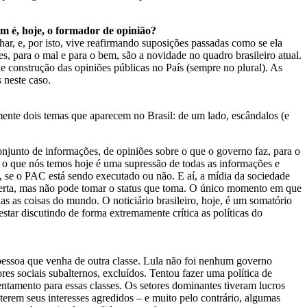
em é, hoje, o formador de opinião?
r, e, por isto, vive reafirmando suposições passadas como se ela
s, para o mal e para o bem, são a novidade no quadro brasileiro atual.
e construção das opiniões públicas no País (sempre no plural). As
 neste caso.
camente dois temas que aparecem no Brasil: de um lado, escândalos (e
onjunto de informações, de opiniões sobre o que o governo faz, para o
, o que nós temos hoje é uma supressão de todas as informações e
o, se o PAC está sendo executado ou não. E aí, a mídia da sociedade
oberta, mas não pode tomar o status que toma. O único momento em que
 as coisas do mundo. O noticiário brasileiro, hoje, é um somatório
estar discutindo de forma extremamente crítica as políticas do
 pessoa que venha de outra classe. Lula não foi nenhum governo
es sociais subalternos, excluídos. Tentou fazer uma política de
entamento para essas classes. Os setores dominantes tiveram lucros
terem seus interesses agredidos – e muito pelo contrário, algumas