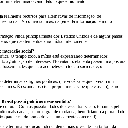
r por um determinado candidato naquele momento.
ja realmente recursos para alternativas de informação, de
 mesmo na TV comercial, mas, na parte da informação, é muito
formação vinda principalmente dos Estados Unidos e de alguns países
eira, que não tem entrada na mídia, infelizmente.
 interação social?
olítica. O tempo todo, a mídia está expressando determinados
nto aglutinação de interesses. No entanto, ela tenta passar uma postura
 se fossem males que não acometessem toda a sociedade, o
o determinadas figuras políticas, que você sabe que tiveram um
tumes. É escandaloso (e a própria mídia sabe que é assim), e, no
rasil possui políticas nesse sentido?
e cultural. Com as possibilidades de descentralização, teriam papel
uito mais canais, ser uma grande mudança, beneficiando a pluralidade
o (para eles, do ponto de vista unicamente comercial).
de de ter uma produção independente mais presente – está fora da