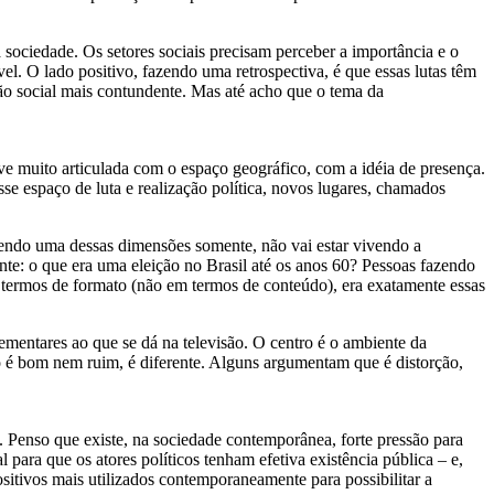
sociedade. Os setores sociais precisam perceber a importância e o
l. O lado positivo, fazendo uma retrospectiva, é que essas lutas têm
são social mais contundente. Mas até acho que o tema da
ve muito articulada com o espaço geográfico, com a idéia de presença.
se espaço de luta e realização política, novos lugares, chamados
ivendo uma dessas dimensões somente, não vai estar vivendo a
inte: o que era uma eleição no Brasil até os anos 60? Pessoas fazendo
m termos de formato (não em termos de conteúdo), era exatamente essas
mentares ao que se dá na televisão. O centro é o ambiente da
não é bom nem ruim, é diferente. Alguns argumentam que é distorção,
. Penso que existe, na sociedade contemporânea, forte pressão para
l para que os atores políticos tenham efetiva existência pública – e,
ositivos mais utilizados contemporaneamente para possibilitar a