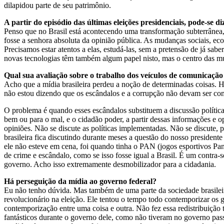
dilapidou parte de seu patrimônio.
A partir do episódio das últimas eleições presidenciais, pode-se 
Penso que no Brasil está acontecendo uma transformação subterrânea, 
fosse a senhora absoluta da opinião pública. As mudanças sociais, eco
Precisamos estar atentos a elas, estudá-las, sem a pretensão de já s
novas tecnologias têm também algum papel nisto, mas o centro das mud
Qual sua avaliação sobre o trabalho dos veículos de comunicação e
Acho que a mídia brasileira perdeu a noção de determinadas coisas. Hoj
não estou dizendo que os escândalos e a corrupção não devam ser com
O problema é quando esses escândalos substituem a discussão política
bem ou para o mal, e o cidadão poder, a partir dessas informações e 
opiniões. Não se discute as políticas implementadas. Não se discute,
brasileira fica discutindo durante meses a questão do nosso preside
ele não esteve em cena, foi quando tinha o PAN (jogos esportivos Pa
de crime e escândalo, como se isso fosse igual a Brasil. É um contra-s
governo. Acho isso extremamente desmobilizador para a cidadania.
Há perseguição da mídia ao governo federal?
Eu não tenho dúvida. Mas também de uma parte da sociedade brasileira
revolucionário na eleição. Ele tentou o tempo todo contemporizar os g
contemporização entre uma coisa e outra. Não fez essa redistribuição
fantásticos durante o governo dele, como não tiveram no governo pass