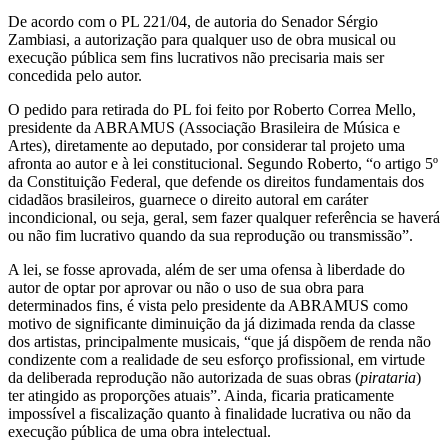
De acordo com o PL 221/04, de autoria do Senador Sérgio
Zambiasi, a autorização para qualquer uso de obra musical ou
execução pública sem fins lucrativos não precisaria mais ser
concedida pelo autor.
O pedido para retirada do PL foi feito por
Roberto Correa
Mello,
presidente da ABRAMUS (Associação Brasileira de Música e
Artes), diretamente ao deputado, por considerar tal projeto uma
afronta ao autor e à lei constitucional. Segundo Roberto, “o artigo 5º
da Constituição Federal, que defende os direitos fundamentais dos
cidadãos brasileiros, guarnece o direito autoral em caráter
incondicional, ou seja, geral, sem fazer qualquer referência se haverá
ou não fim lucrativo quando da sua reprodução ou transmissão”.
A lei, se fosse aprovada, além de ser uma ofensa à liberdade do
autor de optar por aprovar ou não o uso de sua obra para
determinados fins, é vista pelo presidente da ABRAMUS como
motivo de significante diminuição da já dizimada renda da classe
dos artistas, principalmente musicais, “que já dispõem de renda não
condizente com a realidade de seu esforço profissional, em virtude
da deliberada reprodução não autorizada de suas obras (
pirataria
)
ter atingido as proporções atuais”. Ainda, ficaria praticamente
impossível a fiscalização quanto à finalidade lucrativa ou não da
execução pública de uma obra intelectual.