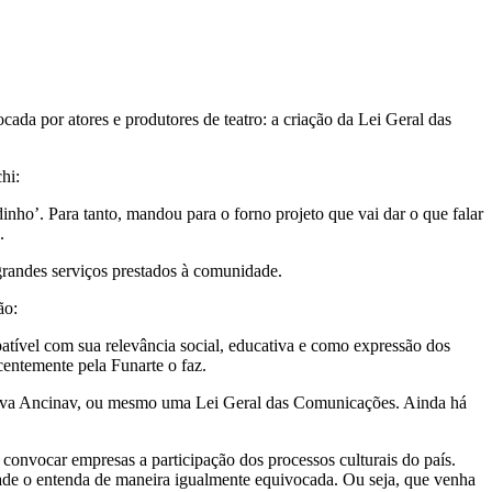
ada por atores e produtores de teatro: a criação da Lei Geral das
hi:
inho’. Para tanto, mandou para o forno projeto que vai dar o que falar
.
 grandes serviços prestados à comunidade.
ão:
atível com sua relevância social, educativa e como expressão dos
centemente pela Funarte o faz.
ma nova Ancinav, ou mesmo uma Lei Geral das Comunicações. Ainda há
 convocar empresas a participação dos processos culturais do país.
edade o entenda de maneira igualmente equivocada. Ou seja, que venha