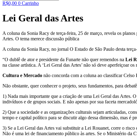
R$
0,00
0
Carrinho
Lei Geral das Artes
A coluna da Sonia Racy de terça-feira, 25 de março, revela os planos 
Artes. O tema merece discussão pública
A coluna da Sonia Racy, no jornal O Estado de São Paulo desta terça-f
“O dublê de ator e presidente da Funarte não quer remendos na
Lei 
na classe artística. A ‘Lei Geral das Artes’ não só deve aperfeiçoar os
Cultura e Mercado
não concorda com a coluna ao classificar Celso F
Não obstante, quer conhecer o projeto, seus fundamentos, para debatê
1) Nada mais importante que a criação de uma Lei Geral das Artes. O
indivíduos e de grupos sociais. E não apenas por sua faceta mercadoló
2) Que a sociedade e as organizações culturais sejam articuladas, c
tempo e capital político para se discutir algo dessa dimensão, mas é 
3) Se a Lei Geral das Artes vai substituir a Lei Rouanet, corre o ris
Não é uma lei de financiamento público às artes. Se o Ministério da 