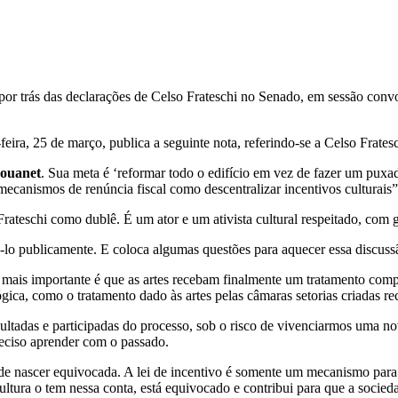
por trás das declarações de Celso Frateschi no Senado, em sessão convoc
eira, 25 de março, publica a seguinte nota, referindo-se a Celso Fratesc
Rouanet
. Sua meta é ‘reformar todo o edifício em vez de fazer um puxad
 mecanismos de renúncia fiscal como descentralizar incentivos culturais”
rateschi como dublê. É um ator e um ativista cultural respeitado, com
-lo publicamente. E coloca algumas questões para aquecer essa discuss
 mais importante é que as artes recebam finalmente um tratamento comp
gica, como o tratamento dado às artes pelas câmaras setorias criadas re
onsultadas e participadas do processo, sob o risco de vivenciarmos u
preciso aprender com o passado.
co de nascer equivocada. A lei de incentivo é somente um mecanismo para
Cultura o tem nessa conta, está equivocado e contribui para que a soci