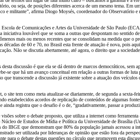
sar de termos um lugar de fala muito claro – buscamos a garantia e a ef
tório, ou seja, de posições diferentes acerca de um mesmo tema. Em um
adêmico e militante”, afirma Diogo Moysés, coordenador do Observatório
da Escola de Comunicações e Artes da Universidade de São Paulo (EC
iniciativa louvável que se soma a outras que despontam no sentido de s
enômenos mais ou menos recentes que se consolidam na medida que o p
cadas de 60 e 70, no Brasil esta frente de atuação é nova, pois aqui 
ção. Não se discutia abertamente, até agora, o direito que a sociedad
as desta discussão é que ela se dá dentro de marcos democráticos, sem 
ercebe-se que há um avanço conceitual em relação a outras formas de l
ão que transcende a discussão já existente sobre a atuação dos veículos
t, o site tem como meta atualizar-se diariamente, de segunda a sexta-f
endo estabelecidos acordos de replicação de conteúdos de algumas font
ainda registra que o desafio é o de, “gradativamente, passar a produz
 visões sobre o debate proposto, que utiliza a internet como ferrament
Núcleo de Estudos de Mídia e Política da Universidade de Brasília (UnB
tes do IBGE que demonstram que 80% da população jamais acessou a inte
nstrado ser utilizada por lideranças de opinião que estão fora da perspe
tante para o debate destas questões no círculo que promovem esta discus