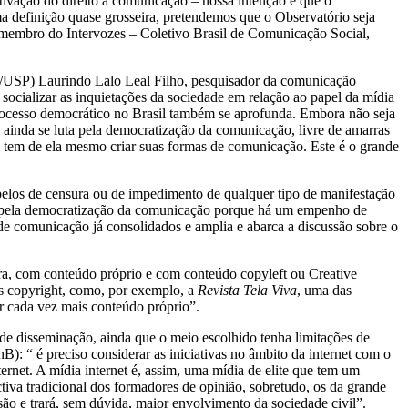
etivação do direito à comunicação – nossa intenção é que o
a definição quase grosseira, pretendemos que o Observatório seja
 e membro do Intervozes – Coletivo Brasil de Comunicação Social,
A/USP) Laurindo Lalo Leal Filho, pesquisador da comunicação
ocializar as inquietações da sociedade em relação ao papel da mídia
rocesso democrático no Brasil também se aprofunda. Embora não seja
ainda se luta pela democratização da comunicação, livre de amarras
e tem de ela mesmo criar suas formas de comunicação. Este é o grande
apelos de censura ou de impedimento de qualquer tipo de manifestação
uta pela democratização da comunicação porque há um empenho de
 de comunicação já consolidados e amplia e abarca a discussão sobre o
eira, com conteúdo próprio e com conteúdo copyleft ou Creative
es copyright, como, por exemplo, a
Revista Tela Viva
, uma das
ir cada vez mais conteúdo próprio”.
a de disseminação, ainda que o meio escolhido tenha limitações de
): “ é preciso considerar as iniciativas no âmbito da internet com o
rnet. A mídia internet é, assim, uma mídia de elite que tem um
ctiva tradicional dos formadores de opinião, sobretudo, os da grande
são e trará, sem dúvida, maior envolvimento da sociedade civil”.