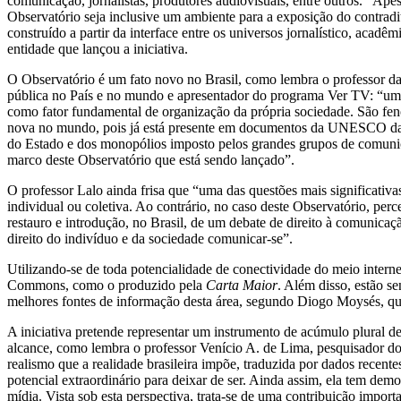
comunicação, jornalistas, produtores audiovisuais, entre outros. “Ape
Observatório seja inclusive um ambiente para a exposição do contradi
construído a partir da interface entre os universos jornalístico, ac
entidade que lançou a iniciativa.
O Observatório é um fato novo no Brasil, como lembra o professor 
pública no País e no mundo e apresentador do programa Ver TV: “uma 
como fator fundamental de organização da própria sociedade. São f
nova no mundo, pois já está presente em documentos da UNESCO das dé
do Estado e dos monopólios imposto pelos grandes grupos de comunica
marco deste Observatório que está sendo lançado”.
O professor Lalo ainda frisa que “uma das questões mais significativ
individual ou coletiva. Ao contrário, no caso deste Observatório, p
restauro e introdução, no Brasil, de um debate de direito à comunicaç
direito do indivíduo e da sociedade comunicar-se”.
Utilizando-se de toda potencialidade de conectividade do meio interne
Commons, como o produzido pela
Carta Maior
. Além disso, estão s
melhores fontes de informação desta área, segundo Diogo Moysés, que 
A iniciativa pretende representar um instrumento de acúmulo plural de
alcance, como lembra o professor Venício A. de Lima, pesquisador do 
realismo que a realidade brasileira impõe, traduzida por dados recen
potencial extraordinário para deixar de ser. Ainda assim, ela tem demo
mídia. Vista sob esta perspectiva, trata-se de uma contribuição impor