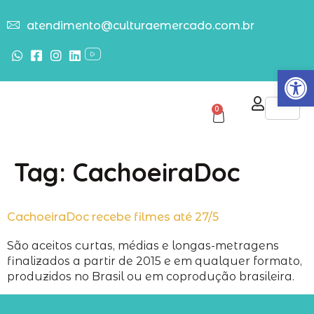
atendimento@culturaemercado.com.br
Abrir
0
Tag:
CachoeiraDoc
CachoeiraDoc recebe filmes até 27/5
São aceitos curtas, médias e longas-metragens
finalizados a partir de 2015 e em qualquer formato,
produzidos no Brasil ou em coprodução brasileira.