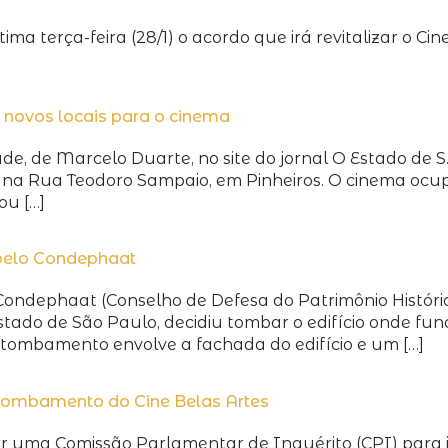
ma terça-feira (28/1) o acordo que irá revitalizar o Ci
s novos locais para o cinema
e, de Marcelo Duarte, no site do jornal O Estado de S
 na Rua Teodoro Sampaio, em Pinheiros. O cinema ocup
ou […]
pelo Condephaat
Condephaat (Conselho de Defesa do Patrimônio Histórico,
stado de São Paulo, decidiu tombar o edifício onde fu
 tombamento envolve a fachada do edifício e um […]
r tombamento do Cine Belas Artes
r uma Comissão Parlamentar de Inquérito (CPI) para i