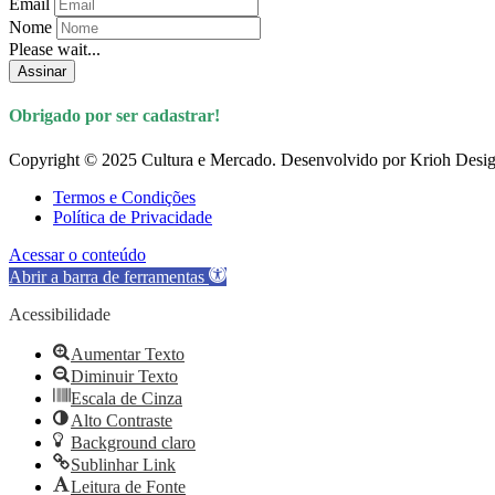
Email
Nome
Please wait...
Assinar
Obrigado por ser cadastrar!
Copyright © 2025 Cultura e Mercado. Desenvolvido por Krioh Desig
Termos e Condições
Política de Privacidade
Acessar o conteúdo
Abrir a barra de ferramentas
Acessibilidade
Aumentar Texto
Diminuir Texto
Escala de Cinza
Alto Contraste
Background claro
Sublinhar Link
Leitura de Fonte