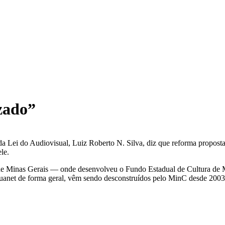
izado”
r da Lei do Audiovisual, Luiz Roberto N. Silva, diz que reforma propo
ele.
a de Minas Gerais — onde desenvolveu o Fundo Estadual de Cultura de 
anet de forma geral, vêm sendo desconstruídos pelo MinC desde 2003”. 