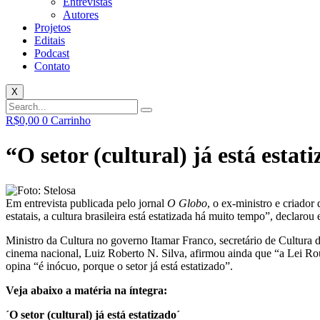
Entrevistas
Autores
Projetos
Editais
Podcast
Contato
X
R$
0,00
0
Carrinho
“O setor (cultural) já está estat
Em entrevista publicada pelo jornal
O Globo
, o ex-ministro e criado
estatais, a cultura brasileira está estatizada há muito tempo”, declarou 
Ministro da Cultura no governo Itamar Franco, secretário de Cultur
cinema nacional, Luiz Roberto N. Silva, afirmou ainda que “a Lei Rou
opina “é inócuo, porque o setor já está estatizado”.
Veja abaixo a matéria na íntegra:
´O setor (cultural) já está estatizado´