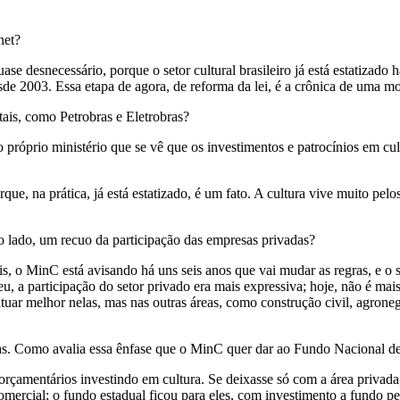
net?
 desnecessário, porque o setor cultural brasileiro já está estatizado h
e 2003. Essa etapa de agora, de reforma da lei, é a crônica de uma mo
atais, como Petrobras e Eletrobras?
o próprio ministério que se vê que os investimentos e patrocínios em cu
rque, na prática, já está estatizado, é um fato. A cultura vive muito pe
tro lado, um recuo da participação das empresas privadas?
is, o MinC está avisando há uns seis anos que vai mudar as regras, e o
, a participação do setor privado era mais expressiva; hoje, não é ma
uar melhor nelas, mas nas outras áreas, como construção civil, agronegó
as. Como avalia essa ênfase que o MinC quer dar ao Fundo Nacional d
rçamentários investindo em cultura. Se deixasse só com a área privada,
mercial; o fundo estadual ficou para eles, com investimento a fundo 