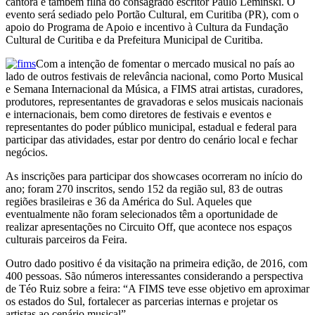
cantora e também filha do consagrado escritor Paulo Leminski. O
evento será sediado pelo Portão Cultural, em Curitiba (PR), com o
apoio do Programa de Apoio e incentivo à Cultura da Fundação
Cultural de Curitiba e da Prefeitura Municipal de Curitiba.
Com a intenção de fomentar o mercado musical no país ao
lado de outros festivais de relevância nacional, como Porto Musical
e Semana Internacional da Música, a FIMS atrai artistas, curadores,
produtores, representantes de gravadoras e selos musicais nacionais
e internacionais, bem como diretores de festivais e eventos e
representantes do poder público municipal, estadual e federal para
participar das atividades, estar por dentro do cenário local e fechar
negócios.
As inscrições para participar dos showcases ocorreram no início do
ano; foram 270 inscritos, sendo 152 da região sul, 83 de outras
regiões brasileiras e 36 da América do Sul. Aqueles que
eventualmente não foram selecionados têm a oportunidade de
realizar apresentações no Circuito Off, que acontece nos espaços
culturais parceiros da Feira.
Outro dado positivo é da visitação na primeira edição, de 2016, com
400 pessoas. São números interessantes considerando a perspectiva
de Téo Ruiz sobre a feira: “A FIMS teve esse objetivo em aproximar
os estados do Sul, fortalecer as parcerias internas e projetar os
artistas ao cenário musical”.