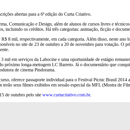
crições abertas para a 6ª edição do Curta Criativo.
ma, Comunicação e Design, além de alunos de cursos livres e técnicos 
, incluindo os créditos. Há três categorias: animação, ficção e docume
 R$ 8 mil, respectivamente, em cada categoria. Além disso, neste ano 
sponíveis no site de 23 de outubro a 20 de novembro para votação. O pr
ente.
 3 mil em serviços da Labocine e uma oportunidade de estágio remuner
do próximo longa-metragem LC Barreto. Já o documentário que conquist
rodutora de cinema Pindorama.
so, oferece passaporte individual para o Festival Picnic Brasil 2014
terão seus filmes exibidos em sessão especial da MFL (Mostra de Fil
 15 de outubro pelo site
www.curtacriativo.com.br
.