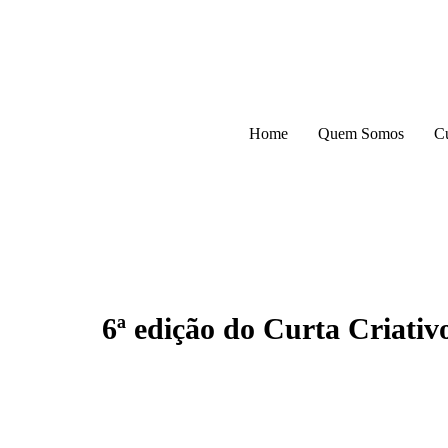
atendimento@culturaemercado.com.br
Home
Quem Somos
C
6ª edição do Curta Criativ