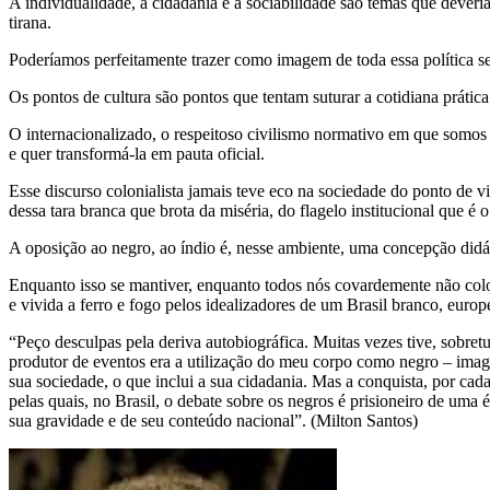
A individualidade, a cidadania e a sociabilidade são temas que deveria
tirana.
Poderíamos perfeitamente trazer como imagem de toda essa política se
Os pontos de cultura são pontos que tentam suturar a cotidiana prática
O internacionalizado, o respeitoso civilismo normativo em que somos j
e quer transformá-la em pauta oficial.
Esse discurso colonialista jamais teve eco na sociedade do ponto de v
dessa tara branca que brota da miséria, do flagelo institucional que 
A oposição ao negro, ao índio é, nesse ambiente, uma concepção didáti
Enquanto isso se mantiver, enquanto todos nós covardemente não coloc
e vivida a ferro e fogo pelos idealizadores de um Brasil branco, europe
“Peço desculpas pela deriva autobiográfica. Muitas vezes tive, sobre
produtor de eventos era a utilização do meu corpo como negro – image
sua sociedade, o que inclui a sua cidadania. Mas a conquista, por cad
pelas quais, no Brasil, o debate sobre os negros é prisioneiro de uma
sua gravidade e de seu conteúdo nacional”. (Milton Santos)