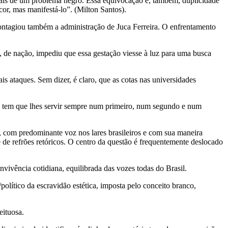
país de um problema negro. Essa equivocação é, também, duplicidade
or, mas manifestá-lo”. (Milton Santos).
 contagiou também a administração de Juca Ferreira. O enfrentamento
 de nação, impediu que essa gestação viesse à luz para uma busca
s ataques. Sem dizer, é claro, que as cotas nas universidades
ís tem que lhes servir sempre num primeiro, num segundo e num
 com predominante voz nos lares brasileiros e com sua maneira
e de refrões retóricos. O centro da questão é frequentemente deslocado
vivência cotidiana, equilibrada das vozes todas do Brasil.
/político da escravidão estética, imposta pelo conceito branco,
eituosa.