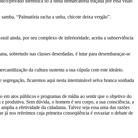
ico/privado identifica só a linha demarcatória traçada por essa visão
 samba, “Palmatória racha a unha, chicote deixa vergão”.
asil ainda, por seu complexo de inferioridade, aceita a subserviência
mana, sobretudo nas classes deserdadas, é lutar para desembaraçar-se
rcantilização da cultura sustenta a sua cúpula com este ideário.
e segregação, ficaremos aqui nesta interminável selva branca sonhada
o em atos públicos e programas de mídia ao sentir que o objetivo do
a e produtiva. Sem dúvida, o homem é seu corpo, a sua consciência, a
 amplia a efetividade da cidadania. Talvez seja essa uma das razões
ue já nos referimos cuja primeira conseqüência é esvaziar o debate de