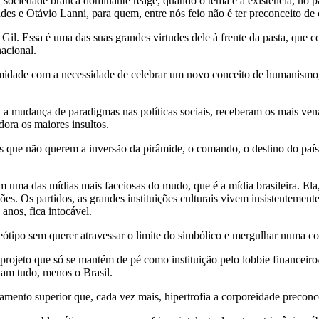
 sociedade branca dominante reage, quando o tema é a existência, no 
s e Otávio Lanni, para quem, entre nós feio não é ter preconceito de c
o Gil. Essa é uma das suas grandes virtudes dele à frente da pasta, que
acional.
rmidade com a necessidade de celebrar um novo conceito de humanismo,
a mudança de paradigmas nas políticas sociais, receberam os mais venai
ora os maiores insultos.
es que não querem a inversão da pirâmide, o comando, o destino do pa
uma das mídias mais facciosas do mudo, que é a mídia brasileira. Ela,
s. Os partidos, as grandes instituições culturais vivem insistentement
anos, fica intocável.
ótipo sem querer atravessar o limite do simbólico e mergulhar numa con
do projeto que só se mantém de pé como instituição pelo lobbie financeiro
tam tudo, menos o Brasil.
amento superior que, cada vez mais, hipertrofia a corporeidade preconc