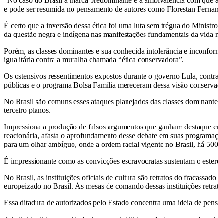
“No caso do Brasil a marca predominante é a ambivalência com que a
e pode ser resumida no pensamento de autores como Florestan Fernande
É certo que a inversão dessa ética foi uma luta sem trégua do Ministr
da questão negra e indígena nas manifestações fundamentais da vida n
Porém, as classes dominantes e sua conhecida intolerância e inconfo
igualitária contra a muralha chamada “ética conservadora”.
Os ostensivos ressentimentos expostos durante o governo Lula, contra 
públicas e o programa Bolsa Família mereceram dessa visão conservad
No Brasil são comuns esses ataques planejados das classes dominant
terceiro planos.
Impressiona a produção de falsos argumentos que ganham destaque em 
reacionária, afasta o aprofundamento desse debate em suas programaçõe
para um olhar ambíguo, onde a ordem racial vigente no Brasil, há 500 
É impressionante como as convicções escravocratas sustentam o estere
No Brasil, as instituições oficiais de cultura são retratos do fracassa
europeizado no Brasil. Às mesas de comando dessas instituições retra
Essa ditadura de autorizados pelo Estado concentra uma idéia de pens