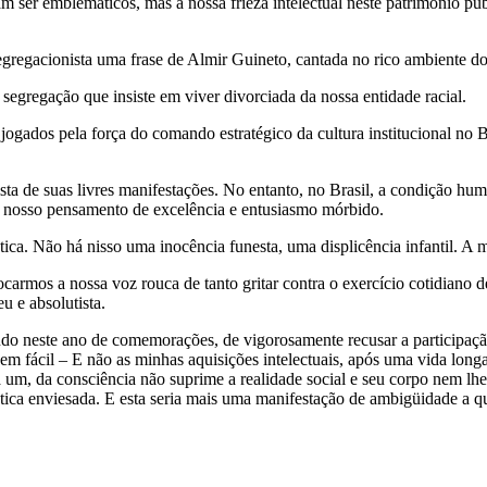
m ser emblemáticos, mas a nossa frieza intelectual neste patrimônio públ
gregacionista uma frase de Almir Guineto, cantada no rico ambiente do
 segregação que insiste em viver divorciada da nossa entidade racial.
ogados pela força do comando estratégico da cultura institucional no Br
ista de suas livres manifestações. No entanto, no Brasil, a condição hu
é o nosso pensamento de excelência e entusiasmo mórbido.
ca. Não há nisso uma inocência funesta, uma displicência infantil. A me
armos a nossa voz rouca de tanto gritar contra o exercício cotidiano d
u e absolutista.
tudo neste ano de comemorações, de vigorosamente recusar a participaçã
m fácil – E não as minhas aquisições intelectuais, após uma vida long
a um, da consciência não suprime a realidade social e seu corpo nem lhe
 ética enviesada. E esta seria mais uma manifestação de ambigüidade a q