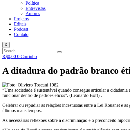
Política
Entrevistas
Autores
Projetos
Editais
Podcast
Contato
X
R$
0,00
0
Carrinho
A ditadura do padrão branco étic
“Uma sociedade é sustentável quando consegue articular a cidadania a
funcionar dentro de padrões éticos”. (Leonardo Boff) .
Celebrar ou repudiar as relações incestuosas entre a Lei Rouanet e as 
últimos maus tempos.
As necessárias reflexões sobre a discriminação e o preconceito hipocr