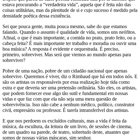
estava procurando a “verdadeira vida”, aquela que é feita não das
coisas utilitárias, mas da plenitude de si e cujo sucesso é medido pela
densidade poética dessa existência.
Sei que pouca gente, muita pouca mesmo, sabe do que estamos
falando. Quando o assunto é qualidade de vida, somos uns neófitos.
Afinal, o que é mais importante, a comida no prato, prato feito, ou a
cabeça feita? É mais importante ter trabalho e moradia ou ouvir uma
boa música? A resposta é evidente e orquestrada. É preciso,
primeiro, sobreviver. Mas será que viemos ao mundo apenas para
sobreviver?
Pobre de uma nação, pobre de um cidadão nacional que apenas
sobrevive. Queremos é viver, diz o Rimbaud que há em todos nós. E
são os artistas os responsáveis por essa realização hoje tida como
extra e que deveria ser uma pretensão ordinária. São eles, os artistas,
que podem fornecer esse algo tão sutil e fundamental em nossas
vidas e que faz com que ela não seja uma mera questão de
sobrevivência. Isso não cabe a nenhum médico, político, construtor
civil, empresário ou professor. É tarefa intransferível dos artistas.
E que nos perdoem os excluídos culturais, mas a vida é feita da
música, da escultura, da leitura de um livro, de sessões de cinema,
de um quadro na parede, de teatro, sobretudo deste, atuantes que
somos de nossas várias máscaras, sim senhor.