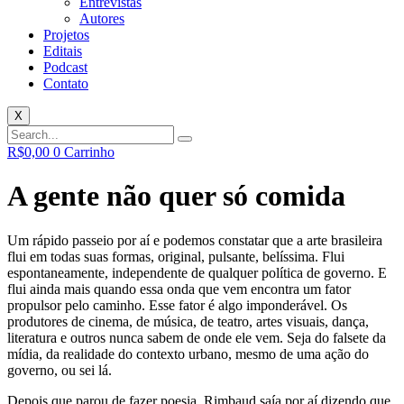
Entrevistas
Autores
Projetos
Editais
Podcast
Contato
X
R$
0,00
0
Carrinho
A gente não quer só comida
Um rápido passeio por aí e podemos constatar que a arte brasileira
flui em todas suas formas, original, pulsante, belíssima. Flui
espontaneamente, independente de qualquer política de governo. E
flui ainda mais quando essa onda que vem encontra um fator
propulsor pelo caminho. Esse fator é algo imponderável. Os
produtores de cinema, de música, de teatro, artes visuais, dança,
literatura e outros nunca sabem de onde ele vem. Seja do falsete da
mídia, da realidade do contexto urbano, mesmo de uma ação do
governo, ou sei lá.
Depois que parou de fazer poesia, Rimbaud saía por aí dizendo que