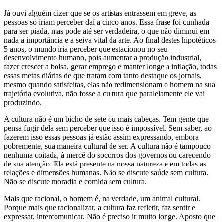
Já ouvi alguém dizer que se os artistas entrassem em greve, as
pessoas só iriam perceber daí a cinco anos. Essa frase foi cunhada
para ser piada, mas pode até ser verdadeira, o que não diminui em
nada a importância e a seiva vital da arte. Ao final destes hipotéticos
5 anos, o mundo iria perceber que estacionou no seu
desenvolvimento humano, pois aumentar a produção industrial,
fazer crescer a bolsa, gerar emprego e manter longe a inflação, todas
essas metas diárias de que tratam com tanto destaque os jornais,
mesmo quando satisfeitas, elas não redimensionam o homem na sua
trajetória evolutiva, não fosse a cultura que paralelamente ele vai
produzindo.
A cultura não é um bicho de sete ou mais cabeças. Tem gente que
pensa fugir dela sem perceber que isso é impossível. Sem saber, ao
fazerem isso essas pessoas já estão assim expressando, embora
pobremente, sua maneira cultural de ser. A cultura não é tampouco
nenhuma coitada, à mercê do socorros dos governos ou carecendo
de sua atenção. Ela está presente na nossa natureza e em todas as
relações e dimensões humanas. Não se discute saúde sem cultura.
Não se discute moradia e comida sem cultura.
Mais que racional, o homem é, na verdade, um animal cultural.
Porque mais que racionalizar, a cultura faz refletir, faz sentir e
expressar, intercomunicar. Não é preciso ir muito longe. Aposto que