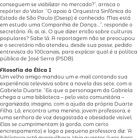
conseguem se viabilizar no mercado?”, arrisca o
repórter do Valor. “O apoio à Orquestra Sinfônica do
Estado de São Paulo (Osesp) é conhecido. Mas está
em estudo uma Companhia de Dança…”, responde o
secretário. Ai, ai, ai.. O que dizer então sobre culturas
populares? Sabe lá. A reportagem não se preocupou
e o secretário não atendeu, desde sua posse, pedido
entrevista do 100canais, para explicar qual é a política
pública de José Serra (PSDB).
Filosofia da Ética I
Um velho amigo mandou um e-mail contando sua
experiência televisiva sobre a novela das sete, com a
Gabriela Duarte. “Eis que a personagem da Gabriela
chega a uma biblioteca – pelo visto comunitária –
organizada, imagino, com a ajuda da própria Duarte
Filha. Lá, encontra uma menina, jovem professora, e
uma senhora de voz desgastada e obesidade visível.
Elas se cumprimentam (a gorda, com certo
encrespamento) e logo a pequena professora diz: ‘A
biblioteca está maravilhosa. Veja quantos livros bons