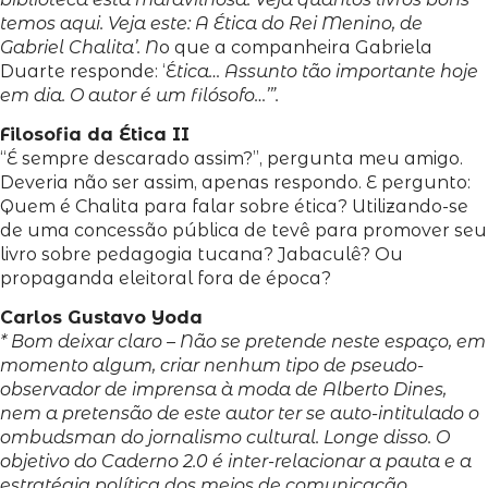
temos aqui. Veja este: A Ética do Rei Menino, de
Gabriel Chalita’. N
o que a companheira Gabriela
Duarte responde: ‘É
tica… Assunto tão importante hoje
em dia. O autor é um filósofo…’”.
Filosofia da Ética II
“É sempre descarado assim?”, pergunta meu amigo.
Deveria não ser assim, apenas respondo. E pergunto:
Quem é Chalita para falar sobre ética? Utilizando-se
de uma concessão pública de tevê para promover seu
livro sobre pedagogia tucana? Jabaculê? Ou
propaganda eleitoral fora de época?
Carlos Gustavo Yoda
* Bom deixar claro – Não se pretende neste espaço, em
momento algum, criar nenhum tipo de pseudo-
observador de imprensa à moda de Alberto Dines,
nem a pretensão de este autor ter se auto-intitulado o
ombudsman do jornalismo cultural. Longe disso. O
objetivo do Caderno 2.0 é inter-relacionar a pauta e a
estratégia política dos meios de comunicação.