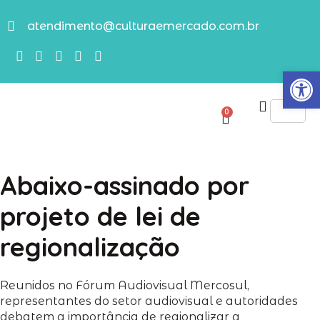
atendimento@culturaemercado.com.br
Abrir
0
Abaixo-assinado por
projeto de lei de
regionalização
Reunidos no Fórum Audiovisual Mercosul,
representantes do setor audiovisual e autoridades
debatem a importância de regionalizar a