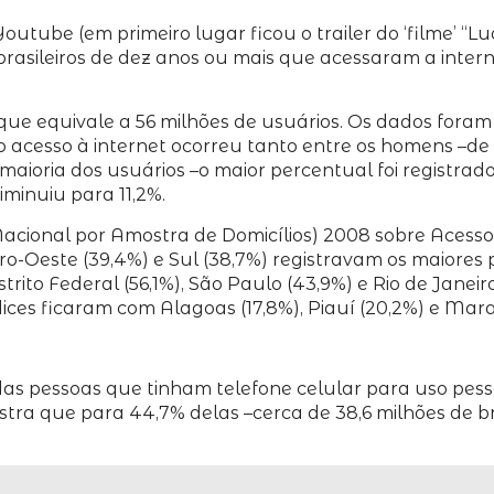
o Youtube (em primeiro lugar ficou o trailer do ‘filme’ 
 brasileiros de dez anos ou mais que acessaram a int
ue equivale a 56 milhões de usuários. Os dados foram 
 no acesso à internet ocorreu tanto entre os homens –
aioria dos usuários –o maior percentual foi registrado n
minuiu para 11,2%.
cional por Amostra de Domicílios) 2008 sobre Acesso 
ro-Oeste (39,4%) e Sul (38,7%) registravam os maiores p
istrito Federal (56,1%), São Paulo (43,9%) e Rio de Jane
ces ficaram com Alagoas (17,8%), Piauí (20,2%) e Mar
as pessoas que tinham telefone celular para uso pe
ra que para 44,7% delas –cerca de 38,6 milhões de bras