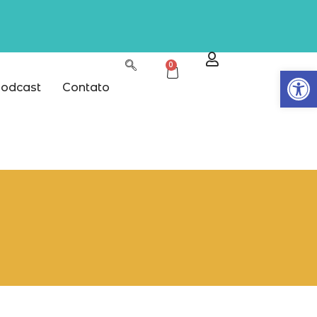
0
Abrir
odcast
Contato