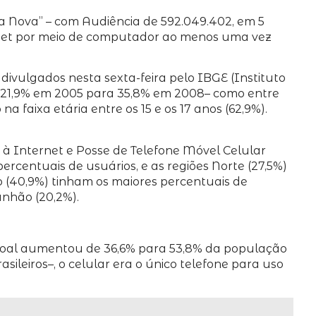
“Lua Nova” – com Audiência de 592.049.402, em 5
ernet por meio de computador ao menos uma vez
divulgados nesta sexta-feira pelo IBGE (Instituto
de 21,9% em 2005 para 35,8% em 2008– como entre
a faixa etária entre os 15 e os 17 anos (62,9%).
à Internet e Posse de Telefone Móvel Celular
ercentuais de usuários, e as regiões Norte (27,5%)
iro (40,9%) tinham os maiores percentuais de
anhão (20,2%).
ssoal aumentou de 36,6% para 53,8% da população
ileiros–, o celular era o único telefone para uso