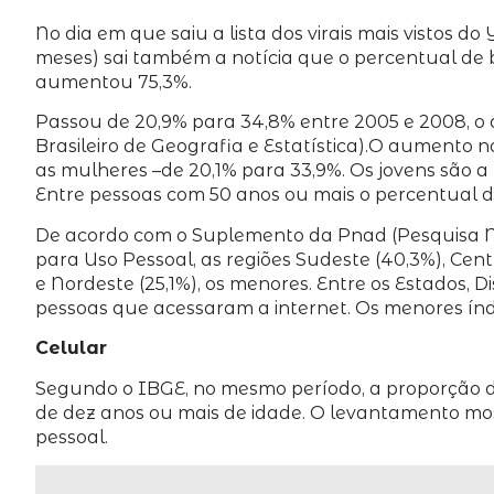
No dia em que saiu a lista dos virais mais vistos d
meses) sai também a notícia que o percentual de
aumentou 75,3%.
Passou de 20,9% para 34,8% entre 2005 e 2008, o q
Brasileiro de Geografia e Estatística).O aumento
as mulheres –de 20,1% para 33,9%. Os jovens são a m
Entre pessoas com 50 anos ou mais o percentual di
De acordo com o Suplemento da Pnad (Pesquisa Na
para Uso Pessoal, as regiões Sudeste (40,3%), Cent
e Nordeste (25,1%), os menores. Entre os Estados, D
pessoas que acessaram a internet. Os menores índi
Celular
Segundo o IBGE, no mesmo período, a proporção d
de dez anos ou mais de idade. O levantamento most
pessoal.