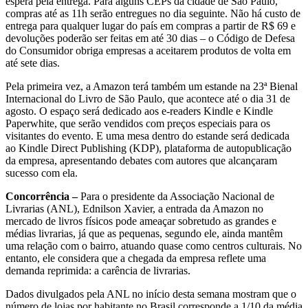
espera pela entrega. Para alguns CEPs da cidade de São Paulo,
compras até as 11h serão entregues no dia seguinte. Não há custo de
entrega para qualquer lugar do país em compras a partir de R$ 69 e
devoluções poderão ser feitas em até 30 dias – o Código de Defesa
do Consumidor obriga empresas a aceitarem produtos de volta em
até sete dias.
Pela primeira vez, a Amazon terá também um estande na 23ª Bienal
Internacional do Livro de São Paulo, que acontece até o dia 31 de
agosto. O espaço será dedicado aos e-readers Kindle e Kindle
Paperwhite, que serão vendidos com preços especiais para os
visitantes do evento. E uma mesa dentro do estande será dedicada
ao Kindle Direct Publishing (KDP), plataforma de autopublicação
da empresa, apresentando debates com autores que alcançaram
sucesso com ela.
Concorrência –
Para o presidente da Associação Nacional de
Livrarias (ANL), Ednilson Xavier, a entrada da Amazon no
mercado de livros físicos pode ameaçar sobretudo as grandes e
médias livrarias, já que as pequenas, segundo ele, ainda mantêm
uma relação com o bairro, atuando quase como centros culturais. No
entanto, ele considera que a chegada da empresa reflete uma
demanda reprimida: a carência de livrarias.
Dados divulgados pela ANL no início desta semana mostram que o
número de lojas por habitante no Brasil corresponde a 1/10 da média