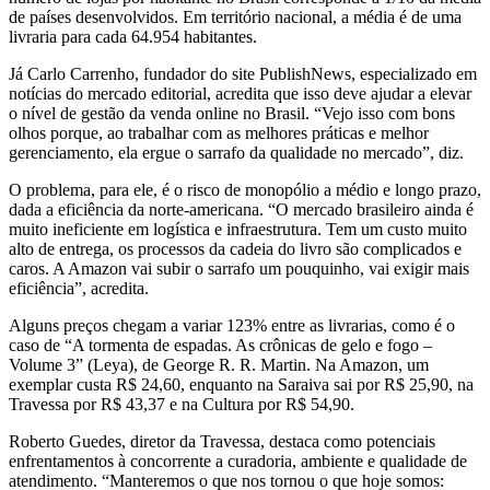
de países desenvolvidos. Em território nacional, a média é de uma
livraria para cada 64.954 habitantes.
Já Carlo Carrenho, fundador do site PublishNews, especializado em
notícias do mercado editorial, acredita que isso deve ajudar a elevar
o nível de gestão da venda online no Brasil. “Vejo isso com bons
olhos porque, ao trabalhar com as melhores práticas e melhor
gerenciamento, ela ergue o sarrafo da qualidade no mercado”, diz.
O problema, para ele, é o risco de monopólio a médio e longo prazo,
dada a eficiência da norte-americana. “O mercado brasileiro ainda é
muito ineficiente em logística e infraestrutura. Tem um custo muito
alto de entrega, os processos da cadeia do livro são complicados e
caros. A Amazon vai subir o sarrafo um pouquinho, vai exigir mais
eficiência”, acredita.
Alguns preços chegam a variar 123% entre as livrarias, como é o
caso de “A tormenta de espadas. As crônicas de gelo e fogo –
Volume 3” (Leya), de George R. R. Martin. Na Amazon, um
exemplar custa R$ 24,60, enquanto na Saraiva sai por R$ 25,90, na
Travessa por R$ 43,37 e na Cultura por R$ 54,90.
Roberto Guedes, diretor da Travessa, destaca como potenciais
enfrentamentos à concorrente a curadoria, ambiente e qualidade de
atendimento. “Manteremos o que nos tornou o que hoje somos: