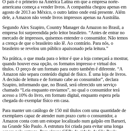
O país é o primeiro na América Latina em que a empresa norte-
americana começa a vender livros. A companhia chegou apenas em
agosto de 2013 ao México, o outro latino onde está presente. Além
dele, a Amazon não vende livros impressos apenas na Austrália.
Segundo Alex Szapiro, Country Manager da Amazon no Brasil, a
empresa foi surpreendida pelo leitor brasileiro. “Antes de entrar no
mercado de impressos, quisemos entender o consumidor. Não temos
a crença de que o brasileiro não lê. Ao contrário. Para nós, o
brasileiro se revelou um público apaixonado pela leitura.”
Na prática, o que muda para o leitor é que a loja começará a mostrar,
quando houver essa opção, os formatos impresso e virtual dos
títulos. O preço de um formato para outro também é diferente. “A
Amazon não separa conteúdo digital de físico. É uma loja de livros.
A decisão de leitura e de formato cabe ao consumidor”, declara
Szapiro, informando que, no Brasil, será oferecido um serviço
chamado “Leia enquanto enviamos”, no qual o consumidor terá
acesso a 10% do livro, em formato digital, enquanto espera pela
chegada do exemplar físico em casa.
Para manter um catálogo de 150 mil títulos com uma quantidade de
exemplares capaz de atender num prazo curto o consumidor, a
Amazon conta com um estoque localizado num galpão em Barueri,
na Grande São Paulo. A estrutura foi criada para evitar uma longa