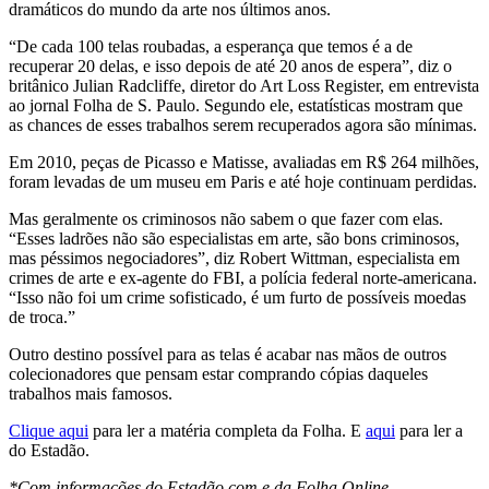
dramáticos do mundo da arte nos últimos anos.
“De cada 100 telas roubadas, a esperança que temos é a de
recuperar 20 delas, e isso depois de até 20 anos de espera”, diz o
britânico Julian Radcliffe, diretor do Art Loss Register, em entrevista
ao jornal Folha de S. Paulo. Segundo ele, estatísticas mostram que
as chances de esses trabalhos serem recuperados agora são mínimas.
Em 2010, peças de Picasso e Matisse, avaliadas em R$ 264 milhões,
foram levadas de um museu em Paris e até hoje continuam perdidas.
Mas geralmente os criminosos não sabem o que fazer com elas.
“Esses ladrões não são especialistas em arte, são bons criminosos,
mas péssimos negociadores”, diz Robert Wittman, especialista em
crimes de arte e ex-agente do FBI, a polícia federal norte-americana.
“Isso não foi um crime sofisticado, é um furto de possíveis moedas
de troca.”
Outro destino possível para as telas é acabar nas mãos de outros
colecionadores que pensam estar comprando cópias daqueles
trabalhos mais famosos.
Clique aqui
para ler a matéria completa da Folha. E
aqui
para ler a
do Estadão.
*Com informações do Estadão.com e da Folha Online