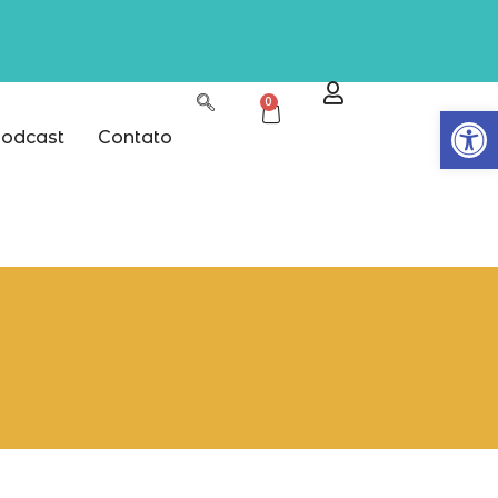
0
Abrir
odcast
Contato