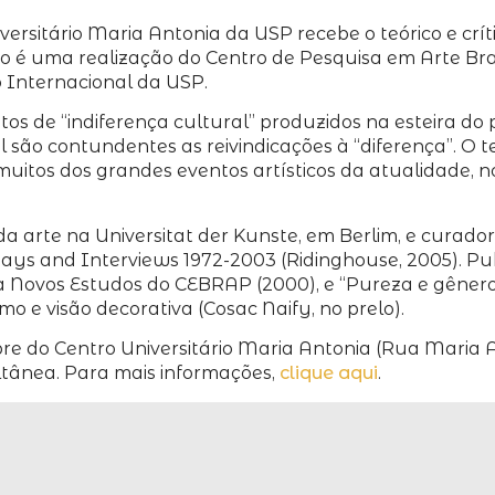
iversitário Maria Antonia da USP recebe o teórico e cr
to é uma realização do Centro de Pesquisa em Arte Bra
 Internacional da USP.
tos de “indiferença cultural” produzidos na esteira do 
ão contundentes as reivindicações à “diferença”. O t
r muitos dos grandes eventos artísticos da atualidade, 
a da arte na Universitat der Kunste, em Berlim, e cura
ssays and Interviews 1972-2003 (Ridinghouse, 2005). Pu
sta Novos Estudos do CEBRAP (2000), e “Pureza e gêne
o e visão decorativa (Cosac Naify, no prelo).
re do Centro Universitário Maria Antonia (Rua Maria A
ltânea. Para mais informações,
clique aqui
.