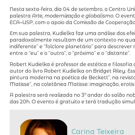
Nesta sexta-feira, dia 04 de setembro, o Centro Un
palestra
Arte, modernização e globalismo
. O even
ECA–USP, com o apoio da Comissão de Cooperação
Em sua palestra, Kudielka faz uma análise dos efei
paradoxalmente resultam de um contexto no qual s
indiferente” e “folclore planetário” para descreve
entre o “eu” e o “outro”, o “próximo” e o “distante”.
Robert Kudielka é professor de estética e filosofi
autor do livro Robert Kudielka on Bridget Riley: E
pintura moderna na poética de Beckett”, na revi
Matisse”, na coletânea Matisse: imaginação, erotism
A palestra será realizada no 3º andar do salão nob
das 20h. O evento é gratuito e terá tradução simu
Carina Teixeira