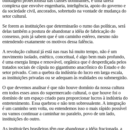
blindagem protecionista das classes dominantes, é uma tarefa
complexa que envolve engenharia, inteligência, apoio do governo e
da sociedade civil, ancorados, sobretudo na vontade de mudança do
setor cultural.
Se forem as instituições que determinarão o rumo das políticas, será
delas também a postura de abandonar a idéia de fabricação do
consenso, pois já sabem que é um caminho estéreo, mesmo não
entendendo exatamente os motivos dessa falência.
A revolução cultural já está nas ruas há muito tempo, não é um
movimento isolado, estético, conceitual, é algo bem mais profundo,
é uma energia limpa e renovável, orgânica que é desperdiçada pelos
tratados sociais de cúpula no gigantismo anacrônico do Estado e do
setor privado. Com a quebra da indústria do lucro em larga escala,
as instituições privadas ou se adequam às realidades ou submergirão.
O que devemos analisar é que não houve domínio da nossa cultura
em todos esses anos do supermercado cultural, o que houve foi o
domínio de um espaço criado para proporcionar lucros à indústria do
entretenimento. Essa quebrou e não tem sobressalente. A integração
é um caminho sem volta, ou entendemos isso o mais rápido possível
ou vamos continuar a caminhar no paralelo, povo de um lado,
instituições do outro.
As instituições brasileiras têm que abandonar a idéia fracionada, a