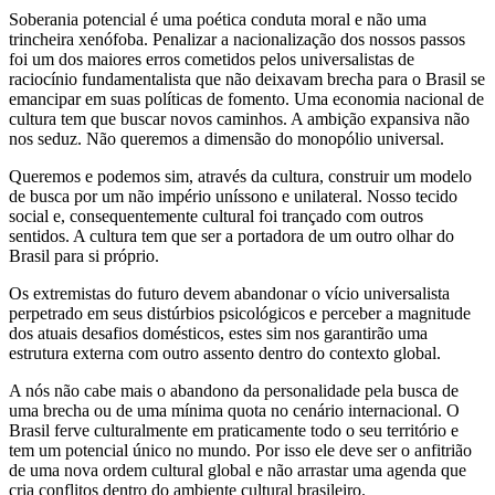
Soberania potencial é uma poética conduta moral e não uma
trincheira xenófoba. Penalizar a nacionalização dos nossos passos
foi um dos maiores erros cometidos pelos universalistas de
raciocínio fundamentalista que não deixavam brecha para o Brasil se
emancipar em suas políticas de fomento. Uma economia nacional de
cultura tem que buscar novos caminhos. A ambição expansiva não
nos seduz. Não queremos a dimensão do monopólio universal.
Queremos e podemos sim, através da cultura, construir um modelo
de busca por um não império uníssono e unilateral. Nosso tecido
social e, consequentemente cultural foi trançado com outros
sentidos. A cultura tem que ser a portadora de um outro olhar do
Brasil para si próprio.
Os extremistas do futuro devem abandonar o vício universalista
perpetrado em seus distúrbios psicológicos e perceber a magnitude
dos atuais desafios domésticos, estes sim nos garantirão uma
estrutura externa com outro assento dentro do contexto global.
A nós não cabe mais o abandono da personalidade pela busca de
uma brecha ou de uma mínima quota no cenário internacional. O
Brasil ferve culturalmente em praticamente todo o seu território e
tem um potencial único no mundo. Por isso ele deve ser o anfitrião
de uma nova ordem cultural global e não arrastar uma agenda que
cria conflitos dentro do ambiente cultural brasileiro.