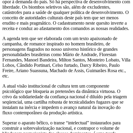
opor à demanda do país. Só há perspectiva de desenvolvimento com
liberdade. Os biombos seletivos são, além de excludentes,
catástrofes para a saúde de qualquer política de desenvolvimento. O
conceito de autoridades culturais deste país tem que ser menos
erudito e mais pragmático. O cadastramento neste quesito inverte a
receita e conduz ao afastamento dos comandos as nossas realidades.
A agenda tem que ser elaborada com um texto apaixonado de
campanha, de romance inspirado no homem brasileiro, de
personagens flagrados no nosso universo histórico de grandes
personalidades brasileiras como Mário de Andrade, Florestan
Fernandes, Manoel Bandeira, Milton Santos, Monteiro Lobato, Villa
Lobos, Cândido Portinari, Celso furtado, Darcy Ribeiro, Paulo
Freire, Ariano Suassuna, Machado de Assis, Guimarães Rosa etc.,
etc.
A atual visão institucional de cultura tem um componente
psicológico que bloqueia as pretensões da dinâmica virtuosa. O
crivo da solidariedade da confiança nacional é diluído pela triagem
seqüencial, uma cartilha robusta de tecnicalidades fugazes que se
instalam na inércia e impedem o avanço natural da inovação do
fluxo contemporâneo da produção artística.
Superar o aparato bélico, o transe “intelectual” instaurados para
construir a sobrevalorização nacional, e contrapor o volume de