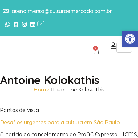
atendimento@culturaemercado.com.br
Abrir
0
Antoine Kolokathis
Home
Antoine Kolokathis
Pontos de Vista
Desafios urgentes para a cultura em São Paulo
A notícia do cancelamento do ProAC Expresso – ICMS,