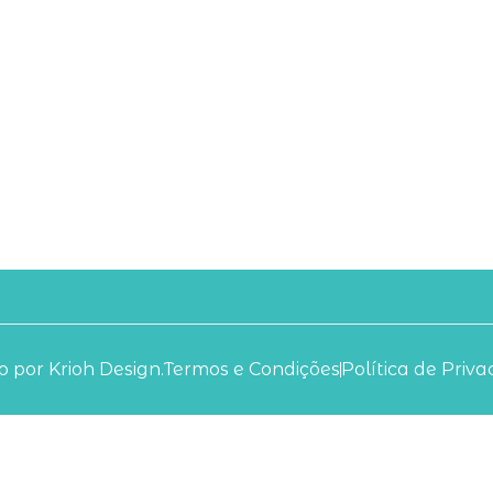
 por Krioh Design.
Termos e Condições
Política de Priv