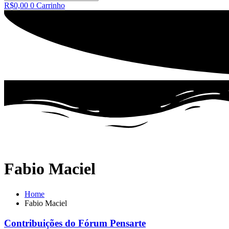
R$
0,00
0
Carrinho
Fabio Maciel
Home
Fabio Maciel
Contribuições do Fórum Pensarte