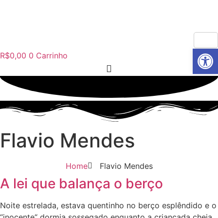
Ir
atendimento@culturaemercado.com.br
para
o
conteúdo
Abrir 
R$
0,00
0
Carrinho
Flavio Mendes
Home
Flavio Mendes
A lei que balança o berço
Noite estrelada, estava quentinho no berço esplêndido e o
“inocente“ dormia sossegado enquanto a criançada cheia