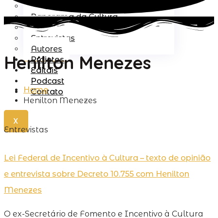
Lei Rouanet
Panorama da Cultura
Política
Entrevistas
Autores
Henilton Menezes
Projetos
Editais
Podcast
Home
Contato
Henilton Menezes
X
Entrevistas
Lei Federal de Incentivo à Cultura – texto de opinião
e entrevista sobre Decreto 10.755 com Henilton
Menezes
O ex-Secretário de Fomento e Incentivo à Cultura