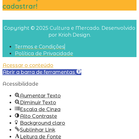
cadastrar!
Copyright © 2025 Cultura e Mercado. Desenvolvido
por Krioh Design.
Termos e Condições
Política de Privacidade
Acessar o conteúdo
Abrir a barra de ferramentas
Acessibilidade
Aumentar Texto
Diminuir Texto
Escala de Cinza
Alto Contraste
Background claro
Sublinhar Link
Leitura de Fonte