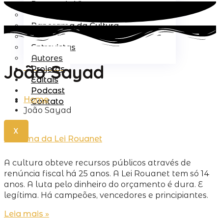
Pontos de Vista
Lei Rouanet
Panorama da Cultura
Política
Entrevistas
Autores
João Sayad
Projetos
Editais
Podcast
Home
Contato
João Sayad
X
Reforma da Lei Rouanet
A cultura obteve recursos públicos através de
renúncia fiscal há 25 anos. A Lei Rouanet tem só 14
anos. A luta pelo dinheiro do orçamento é dura. E
legítima. Há campeões, vencedores e principiantes.
Leia mais »