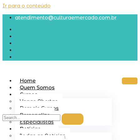
Ir para o conteúdo
atendimento@culturaemercado.com.br
Home
Quem Somos
Cursos
Vagas Abertas
Demais Cursos
Personalize
Especialistas
Notícias
R$
0,00
0
CARRINHO
Todas as Notícias