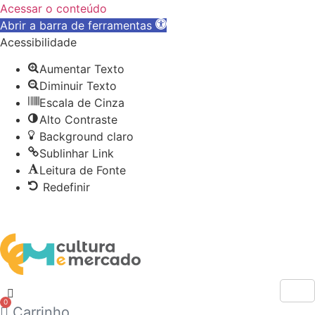
Acessar o conteúdo
Abrir a barra de ferramentas
Acessibilidade
Aumentar Texto
Diminuir Texto
Escala de Cinza
Alto Contraste
Background claro
Sublinhar Link
Leitura de Fonte
Redefinir
Ir
atendimento@culturaemercado.com.br
para
o
conteúdo
0
Carrinho