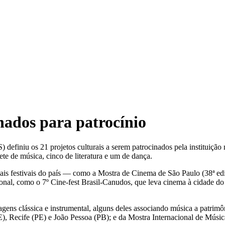
nados para patrocínio
iniu os 21 projetos culturais a serem patrocinados pela instituição 
sete de música, cinco de literatura e um de dança.
ais festivais do país — como a Mostra de Cinema de São Paulo (38ª ediç
ional, como o 7º Cine-fest Brasil-Canudos, que leva cinema à cidade do 
ens clássica e instrumental, alguns deles associando música a patrimôn
E), Recife (PE) e João Pessoa (PB); e da Mostra Internacional de Música