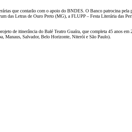
tas literárias que contarão com o apoio do BNDES. O Banco patrocina pel
rum das Letras de Ouro Preto (MG), a FLUPP – Festa Literária das Peri
ojeto de itinerância do Balé Teatro Guaíra, que completa 45 anos em 
ba, Manaus, Salvador, Belo Horizonte, Niterói e São Paulo).