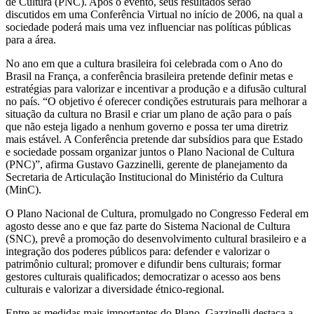
de Cultura (PNC). Após o evento, seus resultados serão
discutidos em uma Conferência Virtual no início de 2006, na qual a
sociedade poderá mais uma vez influenciar nas políticas públicas
para a área.
No ano em que a cultura brasileira foi celebrada com o Ano do
Brasil na França, a conferência brasileira pretende definir metas e
estratégias para valorizar e incentivar a produção e a difusão cultural
no país. “O objetivo é oferecer condições estruturais para melhorar a
situação da cultura no Brasil e criar um plano de ação para o país
que não esteja ligado a nenhum governo e possa ter uma diretriz
mais estável. A Conferência pretende dar subsídios para que Estado
e sociedade possam organizar juntos o Plano Nacional de Cultura
(PNC)”, afirma Gustavo Gazzinelli, gerente de planejamento da
Secretaria de Articulação Institucional do Ministério da Cultura
(MinC).
O Plano Nacional de Cultura, promulgado no Congresso Federal em
agosto desse ano e que faz parte do Sistema Nacional de Cultura
(SNC), prevê a promoção do desenvolvimento cultural brasileiro e a
integração dos poderes públicos para: defender e valorizar o
patrimônio cultural; promover e difundir bens culturais; formar
gestores culturais qualificados; democratizar o acesso aos bens
culturais e valorizar a diversidade étnico-regional.
Entre as medidas mais importantes do Plano, Gazzinelli destaca a