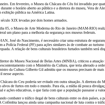
aneiro. Em fevereiro, o Museu da Chácara do Céu foi invadido por quat
u durante o horário aberto ao público e a diretora do museu, Vera de Al
em exibição pública na América Latina.
o século XIX levadas por dois homes armados.
mo dia 05, o Museu de Arte Moderna do Rio de Janeiro (MAM-RIO) real
deral um plano para a melhoria da segurança nos museus federais.
AN, José do Nascimento, é necessário criar uma estrutura de segurança
 a Polícia Federal (PF) para ações similares às de combate ao turismo
quada. A relação de bens culturais brasileiros furtados também será dis
-diretor do Museu Nacional de Belas Artes (MNBA), criticou a atuação
descontentamento com o Ministério da Cultura, que teria alterado a orde
istro da Cultura Gilberto Gil admitiu que os museus precisam de mais in
l nesse aspecto.
hácara do Ceu poderia ser evitado em outra situação. A diretora do 
 alvos de furtos em todo o mundo. Para ela, a mídia dá pouca divulgaç
e ações educativas, o que faria com que a população passasse a valori
 combater o tráfico ilegal de bens culturais entre os dois países, a 
 Colômbia lançou ainda uma campanha nacional de luta contra o tráfico