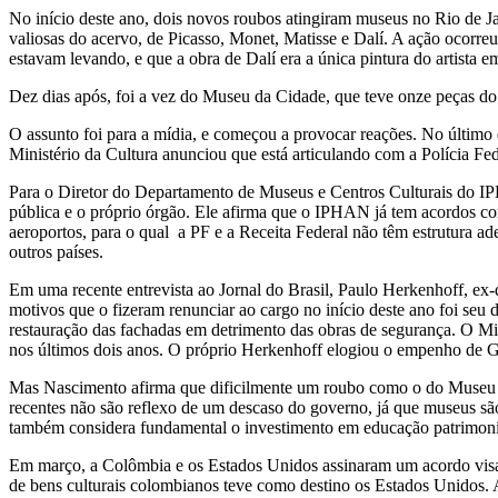
No início deste ano, dois novos roubos atingiram museus no Rio de J
valiosas do acervo, de Picasso, Monet, Matisse e Dalí. A ação ocorre
estavam levando, e que a obra de Dalí era a única pintura do artista 
Dez dias após, foi a vez do Museu da Cidade, que teve onze peças d
O assunto foi para a mídia, e começou a provocar reações. No últi
Ministério da Cultura anunciou que está articulando com a Polícia Fe
Para o Diretor do Departamento de Museus e Centros Culturais do IPH
pública e o próprio órgão. Ele afirma que o IPHAN já tem acordos com
aeroportos, para o qual a PF e a Receita Federal não têm estrutura ade
outros países.
Em uma recente entrevista ao Jornal do Brasil, Paulo Herkenhoff, ex
motivos que o fizeram renunciar ao cargo no início deste ano foi seu 
restauração das fachadas em detrimento das obras de segurança. O Min
nos últimos dois anos. O próprio Herkenhoff elogiou o empenho de Gi
Mas Nascimento afirma que dificilmente um roubo como o do Museu C
recentes não são reflexo de um descaso do governo, já que museus são
também considera fundamental o investimento em educação patrimonial 
Em março, a Colômbia e os Estados Unidos assinaram um acordo visando
de bens culturais colombianos teve como destino os Estados Unidos. A