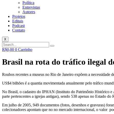
Política
Entrevistas
Autores
Projetos
Editais
Podcast
Contato
X
R$
0,00
0
Carrinho
Brasil na rota do tráfico ilegal 
Roubos recentes a museus no Rio de Janeiro expõem a necessidade de 
US$4 bilhões é a quantia movimentada anualmente pelo tráfico mundial
No Brasil, o cadastro do IPHAN (Instituto do Patrimônio Histórico e A
parte pertencentes a igrejas antigas), sendo 538 apenas no Estado do R
Em julho de 2005, 949 documentos (fotos, desenhos e gravuras) foram
colecionadores apontam que no no mercado internacional, o valor po