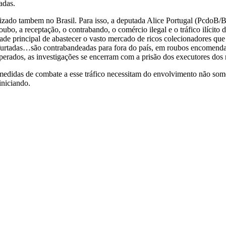
adas.
ealizado tambem no Brasil. Para isso, a deputada Alice Portugal (Pcdo
o, a receptação, o contrabando, o comércio ilegal e o tráfico ilícito de
alidade principal de abastecer o vasto mercado de ricos colecionadores 
rte furtadas…são contrabandeadas para fora do país, em roubos encomendad
erados, as investigações se encerram com a prisão dos executores dos
 As medidas de combate a esse tráfico necessitam do envolvimento não 
iniciando.