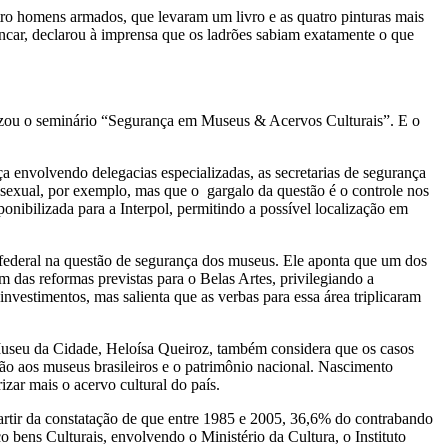
ro homens armados, que levaram um livro e as quatro pinturas mais
encar, declarou à imprensa que os ladrões sabiam exatamente o que
izou o seminário “Segurança em Museus & Acervos Culturais”. E o
 envolvendo delegacias especializadas, as secretarias de segurança
 sexual, por exemplo, mas que o gargalo da questão é o controle nos
ponibilizada para a Interpol, permitindo a possível localização em
 federal na questão de segurança dos museus. Ele aponta que um dos
m das reformas previstas para o Belas Artes, privilegiando a
vestimentos, mas salienta que as verbas para essa área triplicaram
Museu da Cidade, Heloísa Queiroz, também considera que os casos
ão aos museus brasileiros e o patrimônio nacional. Nascimento
zar mais o acervo cultural do país.
partir da constatação de que entre 1985 e 2005, 36,6% do contrabando
 bens Culturais, envolvendo o Ministério da Cultura, o Instituto