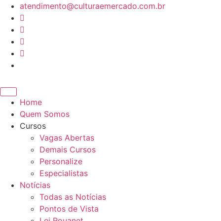
Ir
atendimento@culturaemercado.com.br
para
o
conteúdo
Home
Quem Somos
Cursos
Vagas Abertas
Demais Cursos
Personalize
Especialistas
Notícias
Todas as Notícias
Pontos de Vista
Lei Rouanet