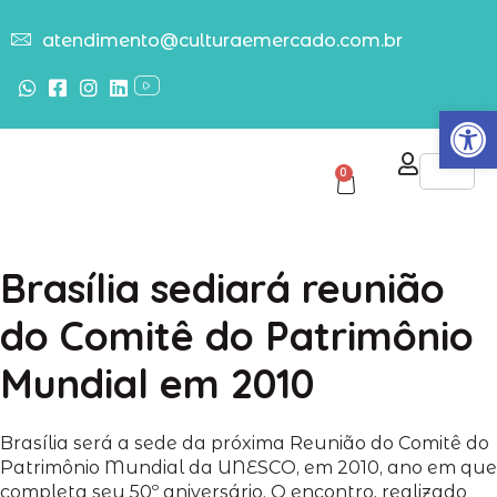
atendimento@culturaemercado.com.br
Abrir
0
Brasília sediará reunião
do Comitê do Patrimônio
Mundial em 2010
Brasília será a sede da próxima Reunião do Comitê do
Patrimônio Mundial da UNESCO, em 2010, ano em que
completa seu 50º aniversário. O encontro, realizado