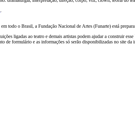
: dramaturgia, interpretação, direção, corpo, voz, clown, teoria do teatr
i
.
l em todo o Brasil, a Fundação Nacional de Artes (Funarte) está prepar
ituições ligadas ao teatro e demais artistas podem ajudar a construir ess
to de formulário e as informações só serão disponibilizadas no site da 