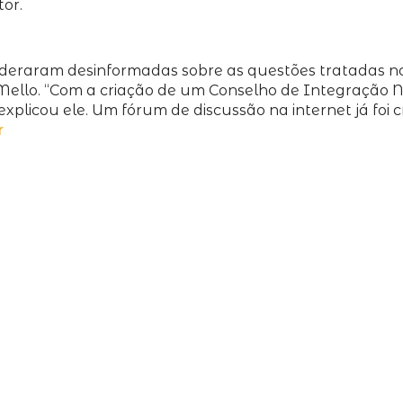
tor.
ideraram desinformadas sobre as questões tratadas no 
Mello. “Com a criação de um Conselho de Integração N
licou ele. Um fórum de discussão na internet já foi cr
r