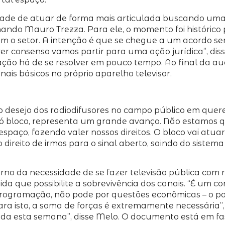
tade de atuar de forma mais articulada buscando uma 
rnando Mauro Trezza. Para ele, o momento foi históri
 o setor. A intenção é que se chegue a um acordo sem
ver consenso vamos partir para uma ação jurídica”, d
uação há de se resolver em pouco tempo. Ao final da au
ais básicos no próprio aparelho televisor.
 o desejo dos radiodifusores no campo público em querer
 só bloco, representa um grande avanço. Não estamos 
spaço, fazendo valer nossos direitos. O bloco vai atua
 direito de irmos para o sinal aberto, saindo do sistem
no da necessidade de se fazer televisão pública com 
a que possibilite a sobrevivência dos canais. “É um c
rogramação, não pode por questões econômicas – o po
 para isto, a soma de forças é extremamente necessári
da esta semana”, disse Melo. O documento está em fas