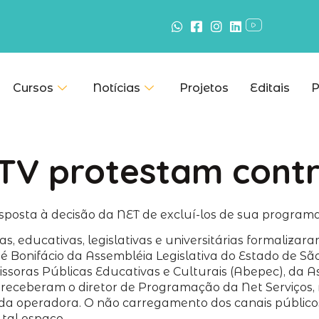
Cursos
Notícias
Projetos
Editais
P
 TV protestam cont
posta à decisão da NET de excluí-los de sua programaçã
, educativas, legislativas e universitárias formalizara
osé Bonifácio da Assembléia Legislativa do Estado de Sã
oras Públicas Educativas e Culturais (Abepec), da Asso
U) receberam o diretor de Programação da Net Serviços
l da operadora. O não carregamento dos canais públicos 
 tal espaço.