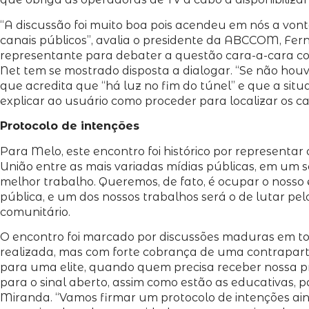
“A discussão foi muito boa pois acendeu em nós a von
canais públicos”, avalia o presidente da ABCCOM, Fe
representante para debater a questão cara-a-cara com
Net tem se mostrado disposta a dialogar. “Se não hou
que acredita que “há luz no fim do túnel” e que a sit
explicar ao usuário como proceder para localizar os can
Protocolo de intenções
Para Melo, este encontro foi histórico por representar
União entre as mais variadas mídias públicas, em um
melhor trabalho. Queremos, de fato, é ocupar o nosso e
pública, e um dos nossos trabalhos será o de lutar pelo
comunitário.
O encontro foi marcado por discussões maduras em tor
realizada, mas com forte cobrança de uma contrapartid
para uma elite, quando quem precisa receber nossa p
para o sinal aberto, assim como estão as educativas,
Miranda. “Vamos firmar um protocolo de intenções ain