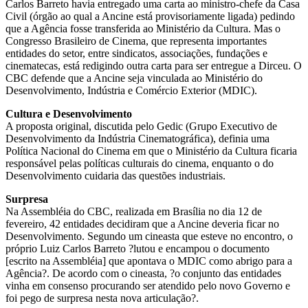
Carlos Barreto havia entregado uma carta ao ministro-chefe da Casa
Civil (órgão ao qual a Ancine está provisoriamente ligada) pedindo
que a Agência fosse transferida ao Ministério da Cultura. Mas o
Congresso Brasileiro de Cinema, que representa importantes
entidades do setor, entre sindicatos, associações, fundações e
cinematecas, está redigindo outra carta para ser entregue a Dirceu. O
CBC defende que a Ancine seja vinculada ao Ministério do
Desenvolvimento, Indústria e Comércio Exterior (MDIC).
Cultura e Desenvolvimento
A proposta original, discutida pelo Gedic (Grupo Executivo de
Desenvolvimento da Indústria Cinematográfica), definia uma
Política Nacional do Cinema em que o Ministério da Cultura ficaria
responsável pelas políticas culturais do cinema, enquanto o do
Desenvolvimento cuidaria das questões industriais.
Surpresa
Na Assembléia do CBC, realizada em Brasília no dia 12 de
fevereiro, 42 entidades decidiram que a Ancine deveria ficar no
Desenvolvimento. Segundo um cineasta que esteve no encontro, o
próprio Luiz Carlos Barreto ?lutou e encampou o documento
[escrito na Assembléia] que apontava o MDIC como abrigo para a
Agência?. De acordo com o cineasta, ?o conjunto das entidades
vinha em consenso procurando ser atendido pelo novo Governo e
foi pego de surpresa nesta nova articulação?.