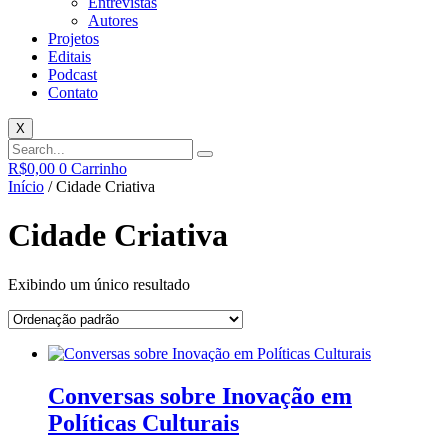
Entrevistas
Autores
Projetos
Editais
Podcast
Contato
X
R$
0,00
0
Carrinho
Início
/ Cidade Criativa
Cidade Criativa
Exibindo um único resultado
Conversas sobre Inovação em
Políticas Culturais