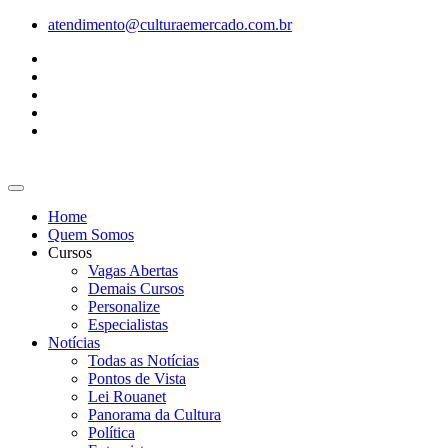
Ir
atendimento@culturaemercado.com.br
para
o
conteúdo
Home
Quem Somos
Cursos
Vagas Abertas
Demais Cursos
Personalize
Especialistas
Notícias
Todas as Notícias
Pontos de Vista
Lei Rouanet
Panorama da Cultura
Política