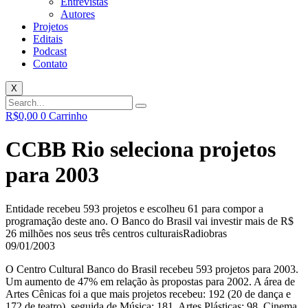
Entrevistas
Autores
Projetos
Editais
Podcast
Contato
X
R$
0,00
0
Carrinho
CCBB Rio seleciona projetos
para 2003
Entidade recebeu 593 projetos e escolheu 61 para compor a
programação deste ano. O Banco do Brasil vai investir mais de R$
26 milhões nos seus três centros culturais
Radiobras
09/01/2003
O Centro Cultural Banco do Brasil recebeu 593 projetos para 2003.
Um aumento de 47% em relação às propostas para 2002. A área de
Artes Cênicas foi a que mais projetos recebeu: 192 (20 de dança e
172 de teatro), seguida de Música: 181, Artes Plásticas: 98, Cinema