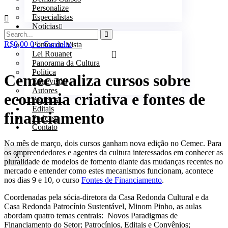
Personalize
Especialistas
Notícias
Todas as Notícias
R$
0,00
0
Carrinho
Pontos de Vista
Lei Rouanet
Panorama da Cultura
Política
Cemec realiza cursos sobre
Entrevistas
Autores
economia criativa e fontes de
Projetos
Editais
financiamento
Podcast
Contato
No mês de março, dois cursos ganham nova edição no Cemec. Para
os empreendedores e agentes da cultura interessados em conhecer as
X
pluralidade de modelos de fomento diante das mudanças recentes no
mercado e entender como estes mecanismos funcionam, acontece
nos dias 9 e 10, o curso
Fontes de Financiamento
.
Coordenadas pela sócia-diretora da Casa Redonda Cultural e da
Casa Redonda Patrocínio Sustentável, Minom Pinho, as aulas
abordam quatro temas centrais: Novos Paradigmas de
Financiamento do Setor; Patrocínios, Editais e Convênios;