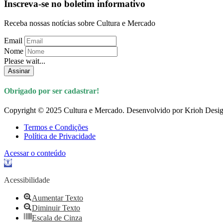
Inscreva-se no boletim informativo
Receba nossas notícias sobre Cultura e Mercado
Email
Nome
Please wait...
Assinar
Obrigado por ser cadastrar!
Copyright © 2025 Cultura e Mercado. Desenvolvido por Krioh Desig
Termos e Condições
Política de Privacidade
Acessar o conteúdo
Abrir
a
barra
Acessibilidade
de
ferramentas
Aumentar Texto
Diminuir Texto
Escala de Cinza