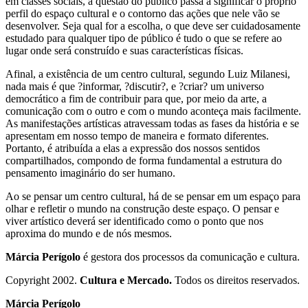
em classes sociais, a questão do público passa a significar o próprio
perfil do espaço cultural e o contorno das ações que nele vão se
desenvolver. Seja qual for a escolha, o que deve ser cuidadosamente
estudado para qualquer tipo de público é tudo o que se refere ao
lugar onde será construído e suas características físicas.
Afinal, a existência de um centro cultural, segundo Luiz Milanesi,
nada mais é que ?informar, ?discutir?, e ?criar? um universo
democrático a fim de contribuir para que, por meio da arte, a
comunicação com o outro e com o mundo aconteça mais facilmente.
As manifestações artísticas atravessam todas as fases da história e se
apresentam em nosso tempo de maneira e formato diferentes.
Portanto, é atribuída a elas a expressão dos nossos sentidos
compartilhados, compondo de forma fundamental a estrutura do
pensamento imaginário do ser humano.
Ao se pensar um centro cultural, há de se pensar em um espaço para
olhar e refletir o mundo na construção deste espaço. O pensar e
viver artístico deverá ser identificado como o ponto que nos
aproxima do mundo e de nós mesmos.
Márcia Perígolo
é gestora dos processos da comunicação e cultura.
Copyright 2002.
Cultura e Mercado.
Todos os direitos reservados.
Márcia Perígolo