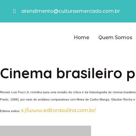
atendimento@culturaemercado.com.br
Home
Quem Somos
Cinema brasileiro
Renato Luiz Pucci Jr. contribui para uma revisão da crítica e da historiografia do cinema brasil
Prado, 1988), por meio de análises comparativas com filmes de Carlos Manga, Glauber Rocha e 
s://www.editorasulina.com.br/
Editora sulina: