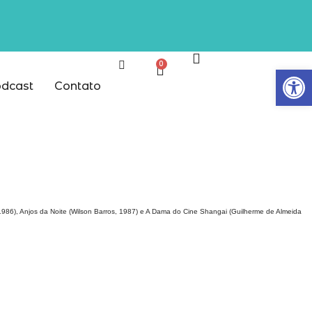
0
Abrir
dcast
Contato
ho, 1986), Anjos da Noite (Wilson Barros, 1987) e A Dama do Cine Shangai (Guilherme de Almeida