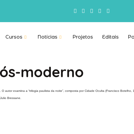
Cursos
Notícias
Projetos
Editais
Po
 pós-moderno
eiro. O autor examina a “trilogia paulista da noite”, composta por Cidade Oculta (Francisco Botel
Julio Bressane.