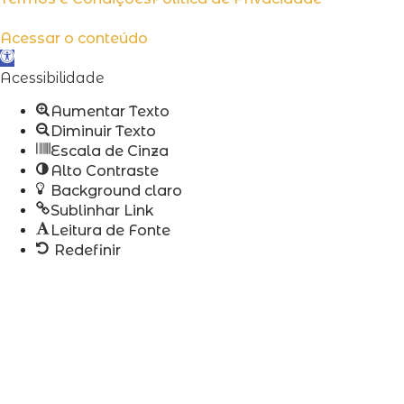
Acessar o conteúdo
Abrir
a
Acessibilidade
barra
Aumentar Texto
de
Diminuir Texto
ferramentas
Escala de Cinza
Alto Contraste
Background claro
Sublinhar Link
Leitura de Fonte
Redefinir