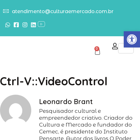
atendimento@culturaemercado.com.br
Abrir
0
Ctrl-V::VideoControl
Leonardo Brant
Pesquisador cultural e
empreendedor criativo. Criador do
Cultura e Mercado e fundador do
Cemec, é presidente do Instituto
Pensarte. Autor dos livros O Poder