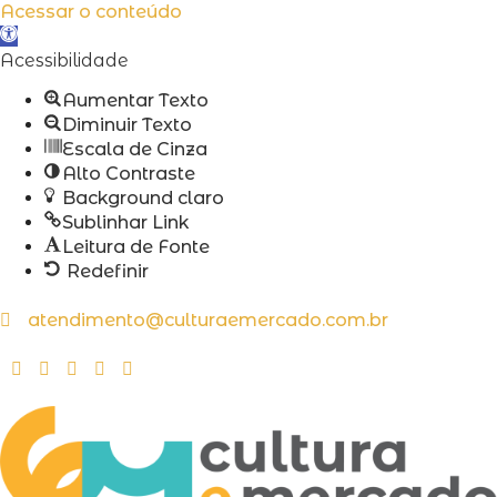
Acessar o conteúdo
Abrir
a
Acessibilidade
barra
Aumentar Texto
de
Diminuir Texto
ferramentas
Escala de Cinza
Alto Contraste
Background claro
Sublinhar Link
Leitura de Fonte
Redefinir
atendimento@culturaemercado.com.br