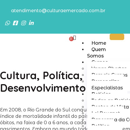
atendimento@culturaemercado.com.br
0
Home
Quem
Somos
Cursos
Vagas Abertas
Cultura, Política,
Demais Cursos
Personalize
Desenvolvimento
Especialistas
Notícias
Todas as Notíci
Pontos de Vista
Em 2008, o Rio Grande do Sul conquistou o mais baixo
Lei Rouanet
índice de mortalidade infantil do país, cerca de 13
Panorama da Cu
óbitos, na faixa de 0 a 6 anos, a cada 1000
Política
nascimentos. Embora no mundo todo a taxa esteja em