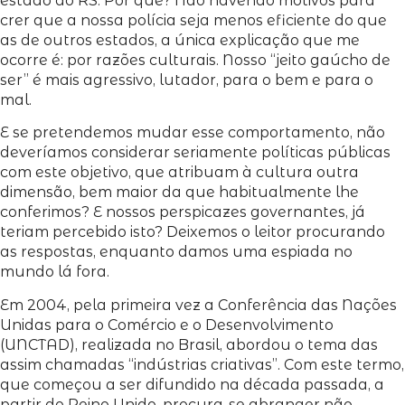
estado do RS. Por quê? Não havendo motivos para
crer que a nossa polícia seja menos eficiente do que
as de outros estados, a única explicação que me
ocorre é: por razões culturais. Nosso “jeito gaúcho de
ser” é mais agressivo, lutador, para o bem e para o
mal.
E se pretendemos mudar esse comportamento, não
deveríamos considerar seriamente políticas públicas
com este objetivo, que atribuam à cultura outra
dimensão, bem maior da que habitualmente lhe
conferimos? E nossos perspicazes governantes, já
teriam percebido isto? Deixemos o leitor procurando
as respostas, enquanto damos uma espiada no
mundo lá fora.
Em 2004, pela primeira vez a Conferência das Nações
Unidas para o Comércio e o Desenvolvimento
(UNCTAD), realizada no Brasil, abordou o tema das
assim chamadas “indústrias criativas”. Com este termo,
que começou a ser difundido na década passada, a
partir do Reino Unido, procura-se abranger não