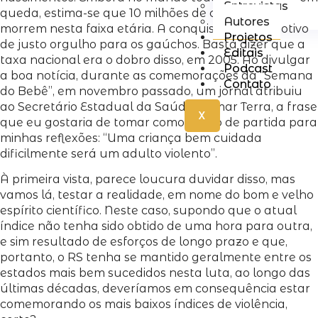
Entrevistas
queda, estima-se que 10 milhões de crianças ainda
Autores
morrem nesta faixa etária. A conquista, pois, é motivo
Projetos
de justo orgulho para os gaúchos. Basta dizer que a
Editais
taxa nacional era o dobro disso, em 2005. Ao divulgar
Podcast
a boa notícia, durante as comemorações da “Semana
Contato
do Bebê”, em novembro passado, um jornal atribuiu
ao Secretário Estadual da Saúde, Osmar Terra, a frase
X
que eu gostaria de tomar como ponto de partida para
minhas reflexões: “Uma criança bem cuidada
dificilmente será um adulto violento”.
À primeira vista, parece loucura duvidar disso, mas
vamos lá, testar a realidade, em nome do bom e velho
espírito científico. Neste caso, supondo que o atual
índice não tenha sido obtido de uma hora para outra,
e sim resultado de esforços de longo prazo e que,
portanto, o RS tenha se mantido geralmente entre os
estados mais bem sucedidos nesta luta, ao longo das
últimas décadas, deveríamos em consequência estar
comemorando os mais baixos índices de violência,