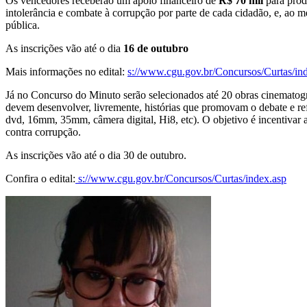
Os vencedores receberão um apoio financeiro de
R$
70 mil
para prod
intolerância e combate à corrupção por parte de cada cidadão, e, ao
pública.
As inscrições vão até o dia
16 de outubro
Mais informações no edital:
s://www.cgu.gov.br/Concursos/Curtas/in
Já no Concurso do Minuto serão selecionados até 20 obras cinematogr
devem desenvolver, livremente, histórias que promovam o debate e re
dvd, 16mm, 35mm, câmera digital, Hi8, etc). O objetivo é incentivar 
contra corrupção.
As inscrições vão até o dia 30 de outubro.
Confira o edital:
s://www.cgu.gov.br/Concursos/Curtas/index.asp