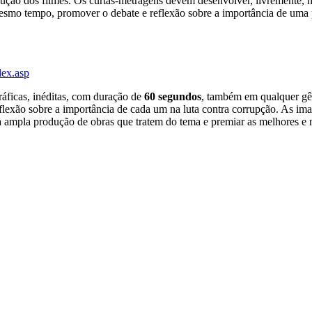
ução dos filmes. Os curtas-metragens devem desenvolver, livremente, h
 mesmo tempo, promover o debate e reflexão sobre a importância de uma
dex.asp
áficas, inéditas, com duração de
60 segundos
, também em qualquer gê
flexão sobre a importância de cada um na luta contra corrupção. As ima
a ampla produção de obras que tratem do tema e premiar as melhores e m