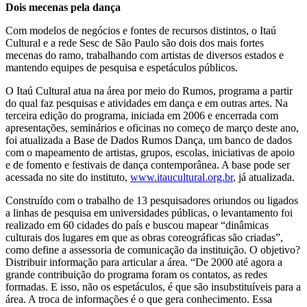
Dois mecenas pela dança
Com modelos de negócios e fontes de recursos distintos, o Itaú
Cultural e a rede Sesc de São Paulo são dois dos mais fortes
mecenas do ramo, trabalhando com artistas de diversos estados e
mantendo equipes de pesquisa e espetáculos públicos.
O Itaú Cultural atua na área por meio do Rumos, programa a partir
do qual faz pesquisas e atividades em dança e em outras artes. Na
terceira edição do programa, iniciada em 2006 e encerrada com
apresentações, seminários e oficinas no começo de março deste ano,
foi atualizada a Base de Dados Rumos Dança, um banco de dados
com o mapeamento de artistas, grupos, escolas, iniciativas de apoio
e de fomento e festivais de dança contemporânea. A base pode ser
acessada no site do instituto,
www.itaucultural.org.br
, já atualizada.
Construído com o trabalho de 13 pesquisadores oriundos ou ligados
a linhas de pesquisa em universidades públicas, o levantamento foi
realizado em 60 cidades do país e buscou mapear “dinâmicas
culturais dos lugares em que as obras coreográficas são criadas”,
como define a assessoria de comunicação da instituição. O objetivo?
Distribuir informação para articular a área. “De 2000 até agora a
grande contribuição do programa foram os contatos, as redes
formadas. E isso, não os espetáculos, é que são insubstituíveis para a
área. A troca de informações é o que gera conhecimento. Essa