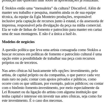
produção não quiseram falar sobre as apresentações já realizadas.
É Stoklos então uma “mensaleira” da cultura? Discutível. Além de
manter seu trabalho e pesquisa, mantém ainda os de sua equipe
técnica, da equipe da Egla Monteiro produções, responsável
inclusive pela captação de recursos junto à estatal, e da assessoria de
imprensa, responsável pela divulgação da peça na mídia comercial.
Ela se vale de linhas de fomento e patrocínio para manter em cartaz
uma de suas montagens. E não é a única a fazê-lo.
Modelos de negócios
A questão política que leva uma artista consagrada como Stoklos a
buscar recursos em políticas de fomento e patrocínio cultural é uma
opção entre a possibilidade de trabalhar sua peça com recursos
próprios ou de terceiros.
Nas artes cênicas há basicamente três opções: investimento, pelo
artista, de capital próprio ou da companhia, o que parece cada vez
mais raro no país; contar com apoios privados e públicos, como
ocorre com os que utilizam, por exemplo, palcos públicos; ou contar
com o binômio fomento-investimento, por meio especialmente da
Lei Rouanet ou da ligação do artista com alguma instituição que
tenha capital e interesse em investir nas artes cênicas, seja como for
este investimento. É o caso dos mecenas.