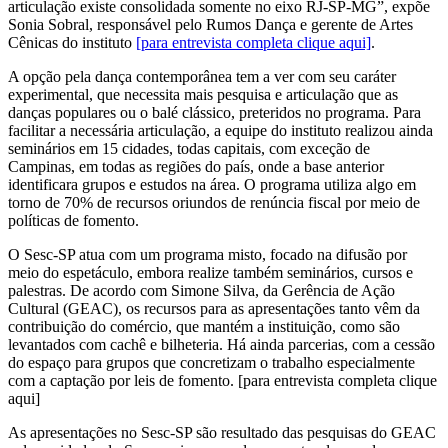
articulação existe consolidada somente no eixo RJ-SP-MG”, expõe
Sonia Sobral, responsável pelo Rumos Dança e gerente de Artes
Cênicas do instituto
[para entrevista completa clique aqui]
.
A opção pela dança contemporânea tem a ver com seu caráter
experimental, que necessita mais pesquisa e articulação que as
danças populares ou o balé clássico, preteridos no programa. Para
facilitar a necessária articulação, a equipe do instituto realizou ainda
seminários em 15 cidades, todas capitais, com exceção de
Campinas, em todas as regiões do país, onde a base anterior
identificara grupos e estudos na área. O programa utiliza algo em
torno de 70% de recursos oriundos de renúncia fiscal por meio de
políticas de fomento.
O Sesc-SP atua com um programa misto, focado na difusão por
meio do espetáculo, embora realize também seminários, cursos e
palestras. De acordo com Simone Silva, da Gerência de Ação
Cultural (GEAC), os recursos para as apresentações tanto vêm da
contribuição do comércio, que mantém a instituição, como são
levantados com cachê e bilheteria. Há ainda parcerias, com a cessão
do espaço para grupos que concretizam o trabalho especialmente
com a captação por leis de fomento. [para entrevista completa clique
aqui]
As apresentações no Sesc-SP são resultado das pesquisas
do GEAC