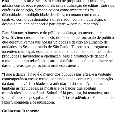
e das unidades do Sesc, assim como de propostas de curadores,
artistas convidados e produtores, sem a utilização de editais. Entre os
critérios de seleção, Simone coloca como importantes “a
diversidade, a multiplicidade de idéias, o contato com o novo e o
criativo, com o questionador e o revelador, com a inquietação, o
desejo de mudar, conhecer e participar” – com o “moderno”.
Para Simone, o interesse do público na dança, ao menos na rede
Sesc-SP, tem crescido “em razão do trabalho de formação de público
que desenvolvemos nas nossas unidades e devido ao aumento de
unidades do Sesc no estado de São Paulo. Também os programas de
incentivo municipal, estadual e federal têm facilitado o aumento das
produções e favorecido a circulação. Mas a produção de dança é
muito menor em relação ao teatro e à música, também pelo interesse
das empresas que patrocinam mais estas áreas”.
“Hoje a dança já não é o menor dos públicos nas artes, e a vertente
contemporânea cresce muito, contando ainda com a regulamentação
da dança em várias cidades e a articulação do setor. Aumentaram
também as faculdades, as mostras e os palcos que aceitam
espetáculos”, coloca Sonia Sobral. “Há pesquisa, há tentativa, mas
sem métodos de pesquisa. Faltam critérios acadêmicos. Falta o como
fazer”, completa a pesquisadora.
Guilherme Jeronymo