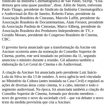
Sindicato da Indústria Cinematográfica de São Paulo, Sicesp. “Essa
demora gera uma quase paralisia”, disse. Além de Sturm, estiveram
Paulo Thiago, presidente do Sindicato da Indústria Cinematográfica
e Audiovisual do Rio de Janeiro, Roberto Farias, presidente da
Associação Brasileira de Cineastas, Marcelo Laffiti, presidente da
Associação Brasileira de Documentaristas, Alain Fresnot, presidente
da Associação Paulista de Cineastas, Marco Altberg, presidente da
Associação Brasileira dos Produtores Independentes de TV, e
Geraldo Moraes, presidente do Congresso Brasileiro de Cinema,
CBC.
O governo havia anunciado que a transformação da Ancine em
Ancinav ocorreria antes da nomeação do Conselho Superior de
Cinema, porém, este será instalado no próximo dia 11, segundo
anunciou o ministro durante a reunião. Gil adiantou também a
elaboração da Lei Geral do Cinema e do Audiovisual.
A criação da Ancinav foi anunciada pelo presidente Luiz Inácio
Lula da Silva no dia 13 de outubro. A nova agência será vinculada
ao Ministério da Cultura (antes instalada na Casa Civil) e regulará as
ações de diversas áreas como cinema, tv a cabo, internet e todo o
segmento audiovisual. Na época, foi anunciada também a criação do
Conselho Superior de Cinema, formado por dezoito membros –
nove do governo e nove da sociedade civil – que vai debater o novo
texto da medida provisória que cria a Ancinav.