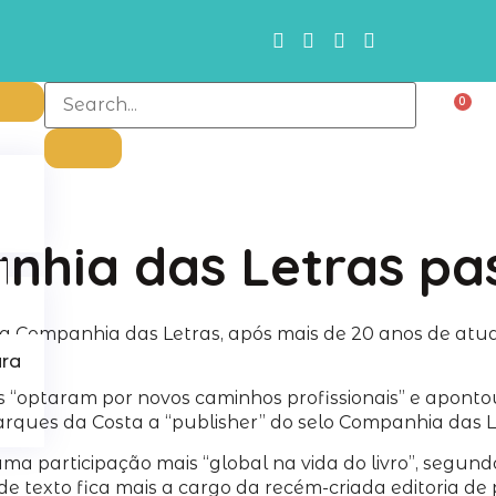
0
anhia das Letras p
 Companhia das Letras, após mais de 20 anos de atuaçã
ura
“optaram por novos caminhos profissionais” e aponto
ques da Costa a “publisher” do selo Companhia das Let
 uma participação mais “global na vida do livro”, segu
 de texto fica mais a cargo da recém-criada editoria d