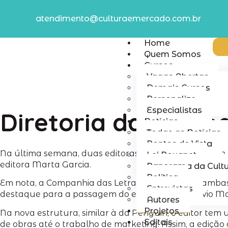
atendimento@culturaemercado.com.br
Home
Quem Somos
Cursos
Vagas Abertas
Demais Cursos
Personalize
Especialistas
Diretoria da Comp
Notícias
Todas as Notícias
Pontos de Vista
Na última semana, duas editoras veteranas deixaram a
Lei Rouanet
editora Marta Garcia.
Panorama da Cult
Política
Em nota, a Companhia das Letras informou que ambas 
Entrevistas
destaque para a passagem do editor-sênior Otávio Mar
Autores
Projetos
Na nova estrutura, similar à da Penguin, o editor tem
Editais
de obras até o trabalho de marketing. Assim, a edição