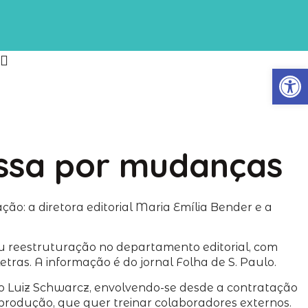
Abrir
assa por mudanças
o: a diretora editorial Maria Emília Bender e a
u reestruturação no departamento editorial, com
ras. A informação é do jornal Folha de S. Paulo.
ndo Luiz Schwarcz, envolvendo-se desde a contratação
e produção, que quer treinar colaboradores externos.