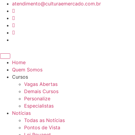
Ir
atendimento@culturaemercado.com.br
para
o
conteúdo
Home
Quem Somos
Cursos
Vagas Abertas
Demais Cursos
Personalize
Especialistas
Notícias
Todas as Notícias
Pontos de Vista
Lei Rouanet