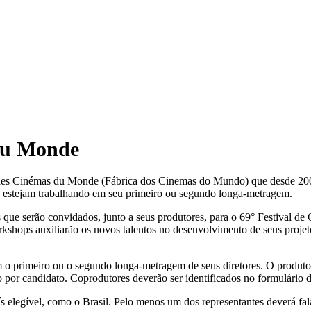
 du Monde
que des Cinémas du Monde (Fábrica dos Cinemas do Mundo) que desde 20
ue estejam trabalhando em seu primeiro ou segundo longa-metragem.
es que serão convidados, junto a seus produtores, para o 69° Festival d
hops auxiliarão os novos talentos no desenvolvimento de seus projeto
m o primeiro ou o segundo longa-metragem de seus diretores. O produto
 por candidato. Coprodutores deverão ser identificados no formulário 
s elegível, como o Brasil. Pelo menos um dos representantes deverá fala