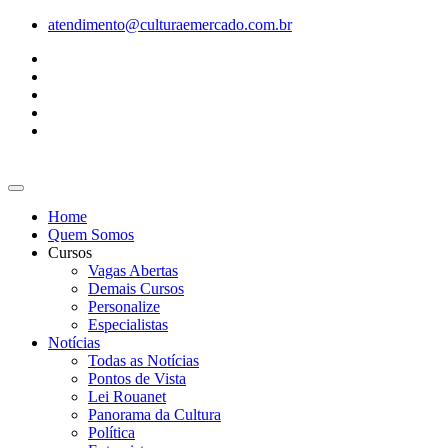
Ir
atendimento@culturaemercado.com.br
para
o
conteúdo
Home
Quem Somos
Cursos
Vagas Abertas
Demais Cursos
Personalize
Especialistas
Notícias
Todas as Notícias
Pontos de Vista
Lei Rouanet
Panorama da Cultura
Política