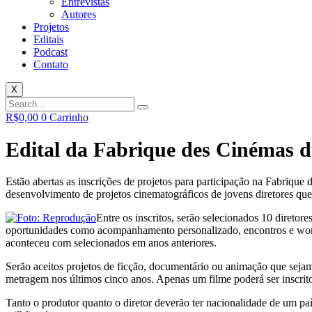
Entrevistas
Autores
Projetos
Editais
Podcast
Contato
X
R$
0,00
0
Carrinho
Edital da Fabrique des Cinémas
Estão abertas as inscrições de projetos para participação na Fabri
desenvolvimento de projetos cinematográficos de jovens diretores q
Entre os inscritos, serão selecionados 10 diretor
oportunidades como acompanhamento personalizado, encontros e works
aconteceu com selecionados em anos anteriores.
Serão aceitos projetos de ficção, documentário ou animação que seja
metragem nos últimos cinco anos. Apenas um filme poderá ser inscrito
Tanto o produtor quanto o diretor deverão ter nacionalidade de um paí